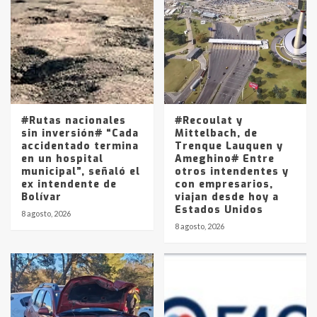
Accidente en Ruta 5: falleció un
joven de Trenque Lauquen
4
Los precios de los combustibles en
La Pampa, desde YPF hasta Axion
entre 857 a 1338 pesos
5
#Rutas nacionales
#Recoulat y
sin inversión# “Cada
Mittelbach, de
accidentado termina
Trenque Lauquen y
en un hospital
Ameghino# Entre
municipal”, señaló el
otros intendentes y
ex intendente de
con empresarios,
Bolívar
viajan desde hoy a
Estados Unidos
8 agosto, 2026
8 agosto, 2026