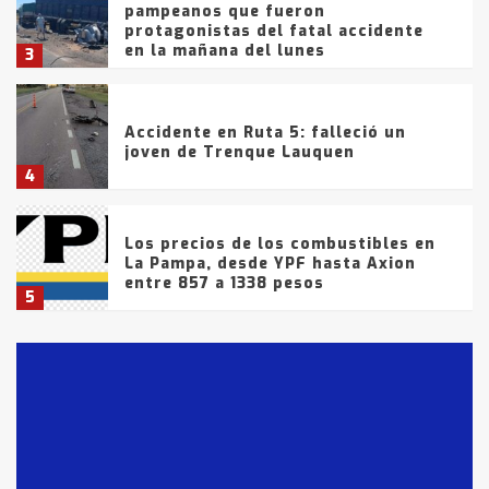
pampeanos que fueron
protagonistas del fatal accidente
en la mañana del lunes
3
Accidente en Ruta 5: falleció un
joven de Trenque Lauquen
4
Los precios de los combustibles en
La Pampa, desde YPF hasta Axion
entre 857 a 1338 pesos
5
La Bolsa de Cereales de Bahía
Blanca anticipa que Agosto vendrá
con lluvias y heladas, en gran parte
de la provincia
6
T.Lauquen: tres jóvenes que