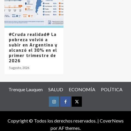
#Cruda realidad# La
pobreza volvió a
subir en Argentina y
alcanzó el 30% en el
primer trimestre de
2026
5 agosto, 2026
Trenque Lauquen
SALUD
ECONOMÍA
POLÍTICA
Instagram
Facebook
Twitter
Copyright © Todos los derechos reservados.
|
CoverNews
por AF themes.