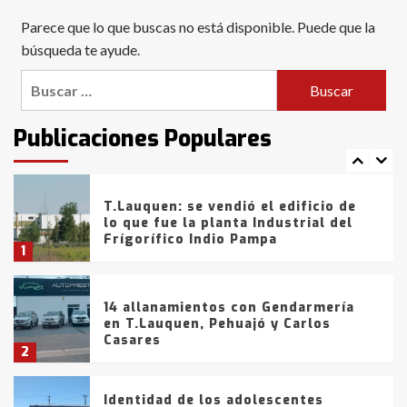
Blanca anticipa que Agosto vendrá
Parece que lo que buscas no está disponible. Puede que la
con lluvias y heladas, en gran parte
de la provincia
búsqueda te ayude.
6
Buscar:
T.Lauquen: tres jóvenes que
intentaron evadir a la Policía
fueron detenidos por
Publicaciones Populares
comercialización de drogas en la
7
tarde del sábado
T.Lauquen: se vendió el edificio de
lo que fue la planta Industrial del
Frígorífico Indio Pampa
1
14 allanamientos con Gendarmería
en T.Lauquen, Pehuajó y Carlos
Casares
2
Identidad de los adolescentes