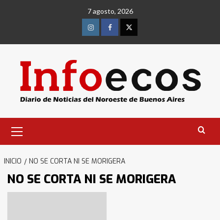
Saltar
7 agosto, 2026
al
contenido
Instagram
Facebook
Twitter
Menú
primario
INICIO
NO SE CORTA NI SE MORIGERA
NO SE CORTA NI SE MORIGERA