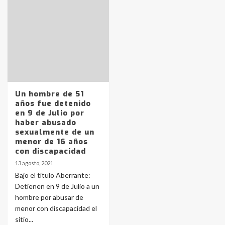
Identidad de los adolescentes
pampeanos que fueron
protagonistas del fatal accidente
en la mañana del lunes
3
Accidente en Ruta 5: falleció un
Un hombre de 51
joven de Trenque Lauquen
años fue detenido
4
en 9 de Julio por
haber abusado
sexualmente de un
Los precios de los combustibles en
menor de 16 años
La Pampa, desde YPF hasta Axion
con discapacidad
entre 857 a 1338 pesos
5
13 agosto, 2021
Bajo el título Aberrante:
Detienen en 9 de Julio a un
La Bolsa de Cereales de Bahía
hombre por abusar de
Blanca anticipa que Agosto vendrá
con lluvias y heladas, en gran parte
menor con discapacidad el
de la provincia
6
sitio...