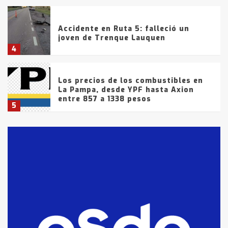
Accidente en Ruta 5: falleció un
joven de Trenque Lauquen
4
Los precios de los combustibles en
La Pampa, desde YPF hasta Axion
entre 857 a 1338 pesos
5
La Bolsa de Cereales de Bahía
Blanca anticipa que Agosto vendrá
con lluvias y heladas, en gran parte
de la provincia
6
T.Lauquen: tres jóvenes que
intentaron evadir a la Policía
fueron detenidos por
comercialización de drogas en la
7
tarde del sábado