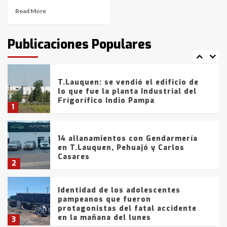
Read More
T.Lauquen: tres jóvenes que
intentaron evadir a la Policía
fueron detenidos por
Publicaciones Populares
comercialización de drogas en la
7
tarde del sábado
T.Lauquen: se vendió el edificio de
lo que fue la planta Industrial del
Frígorífico Indio Pampa
1
14 allanamientos con Gendarmería
en T.Lauquen, Pehuajó y Carlos
Casares
2
Identidad de los adolescentes
pampeanos que fueron
protagonistas del fatal accidente
en la mañana del lunes
3