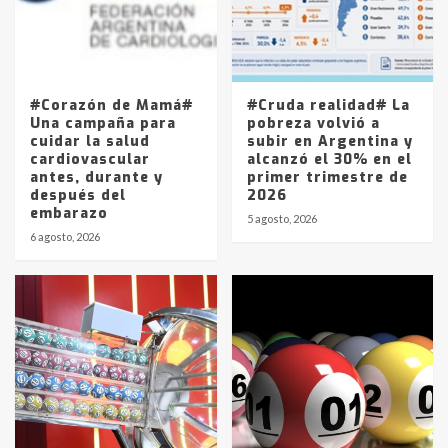
Los precios de los combustibles en
La Pampa, desde YPF hasta Axion
entre 857 a 1338 pesos
5
#Corazón de Mamá#
#Cruda realidad# La
Una campaña para
pobreza volvió a
cuidar la salud
subir en Argentina y
cardiovascular
alcanzó el 30% en el
antes, durante y
primer trimestre de
después del
2026
embarazo
5 agosto, 2026
6 agosto, 2026