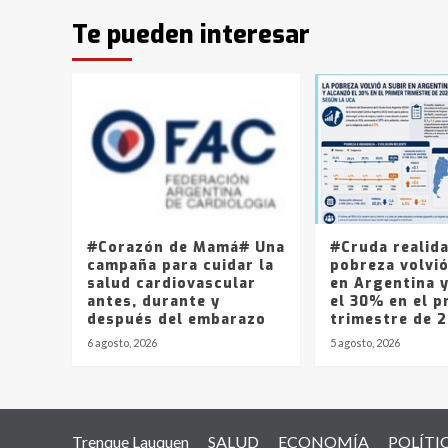
Te pueden interesar
#Corazón de Mamá# Una
#Cruda realid
campaña para cuidar la
pobreza volvió
salud cardiovascular
en Argentina 
antes, durante y
el 30% en el p
después del embarazo
trimestre de 
6 agosto, 2026
5 agosto, 2026
Trenque Lauquen
SALUD
ECONOMÍA
POLÍTI