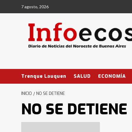
Saltar
7 agosto, 2026
al
contenido
Trenque Lauquen
SALUD
ECONOMÍA
INICIO
NO SE DETIENE
NO SE DETIENE