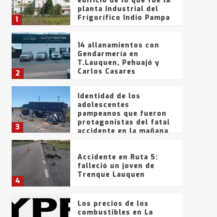
edificio de lo que fue la
planta Industrial del
Frígorífico Indio Pampa
1
14 allanamientos con
Gendarmería en
T.Lauquen, Pehuajó y
Carlos Casares
2
Identidad de los
adolescentes
pampeanos que fueron
protagonistas del fatal
3
accidente en la mañana
del lunes
Accidente en Ruta 5:
falleció un joven de
Trenque Lauquen
4
Los precios de los
combustibles en La