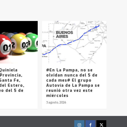
T.Lauquen, Pehuajó y
Carlos Casares
2
Identidad de los
adolescentes
pampeanos que fueron
protagonistas del fatal
3
accidente en la mañana
del lunes
Accidente en Ruta 5:
falleció un joven de
Trenque Lauquen
uiniela
#En La Pampa, no se
4
Provincia,
olvidan nunca del 5 de
Santa Fe,
cada mes# El grupo
del Estero,
Los precios de los
Autovía de La Pampa se
o del 5 de
combustibles en La
reunió otra vez este
Pampa, desde YPF hasta
miércoles
Axion entre 857 a 1338
5 agosto, 2026
5
pesos