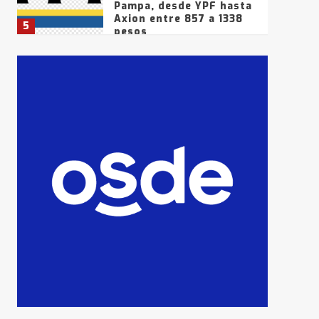
Pampa, desde YPF hasta
Axion entre 857 a 1338
5
pesos
La Bolsa de Cereales de
Bahía Blanca anticipa
que Agosto vendrá con
lluvias y heladas, en
6
gran parte de la
provincia
T.Lauquen: tres jóvenes
que intentaron evadir a
la Policía fueron
detenidos por
7
comercialización de
drogas en la tarde del
sábado
T.Lauquen: se vendió el
edificio de lo que fue la
planta Industrial del
Frígorífico Indio Pampa
1
14 allanamientos con
Gendarmería en