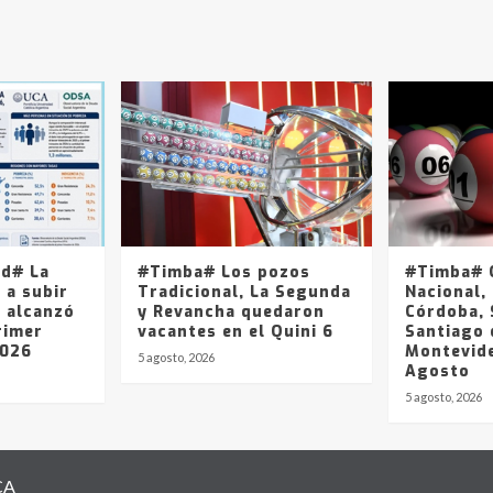
ad# La
#Timba# Los pozos
#Timba# Q
 a subir
Tradicional, La Segunda
Nacional, 
y alcanzó
y Revancha quedaron
Córdoba, 
rimer
vacantes en el Quini 6
Santiago 
2026
Montevide
5 agosto, 2026
Agosto
5 agosto, 2026
CA