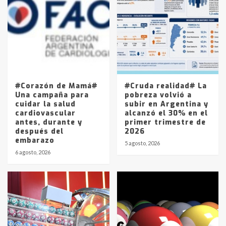
Accidente en Ruta 5: falleció un
joven de Trenque Lauquen
4
Los precios de los combustibles en
La Pampa, desde YPF hasta Axion
entre 857 a 1338 pesos
5
#Corazón de Mamá#
#Cruda realidad# La
Una campaña para
pobreza volvió a
cuidar la salud
subir en Argentina y
cardiovascular
alcanzó el 30% en el
antes, durante y
primer trimestre de
después del
2026
embarazo
5 agosto, 2026
6 agosto, 2026