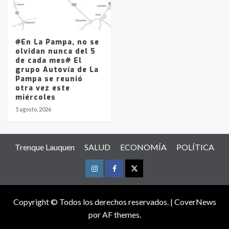
#En La Pampa, no se
olvidan nunca del 5
de cada mes# El
grupo Autovía de La
Pampa se reunió
otra vez este
miércoles
5 agosto, 2026
Trenque Lauquen
SALUD
ECONOMÍA
POLÍTICA
Instagram
Facebook
Twitter
Copyright © Todos los derechos reservados.
|
CoverNews
por AF themes.