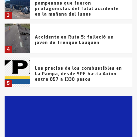
pampeanos que fueron
protagonistas del fatal accidente
en la mañana del lunes
3
Accidente en Ruta 5: falleció un
joven de Trenque Lauquen
4
Los precios de los combustibles en
La Pampa, desde YPF hasta Axion
entre 857 a 1338 pesos
5
La Bolsa de Cereales de Bahía
Blanca anticipa que Agosto vendrá
con lluvias y heladas, en gran parte
de la provincia
6
T.Lauquen: tres jóvenes que