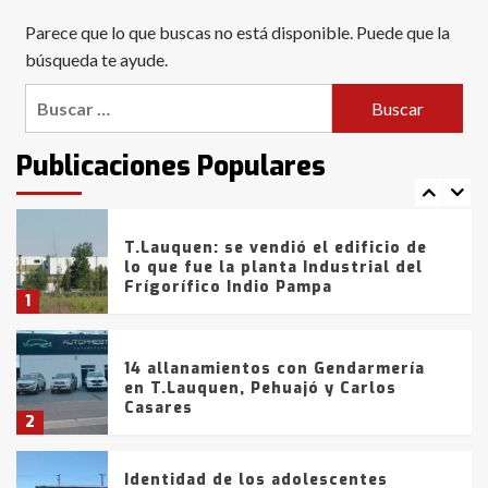
Blanca anticipa que Agosto vendrá
Parece que lo que buscas no está disponible. Puede que la
con lluvias y heladas, en gran parte
de la provincia
búsqueda te ayude.
6
Buscar:
T.Lauquen: tres jóvenes que
intentaron evadir a la Policía
fueron detenidos por
Publicaciones Populares
comercialización de drogas en la
7
tarde del sábado
T.Lauquen: se vendió el edificio de
lo que fue la planta Industrial del
Frígorífico Indio Pampa
1
14 allanamientos con Gendarmería
en T.Lauquen, Pehuajó y Carlos
Casares
2
Identidad de los adolescentes