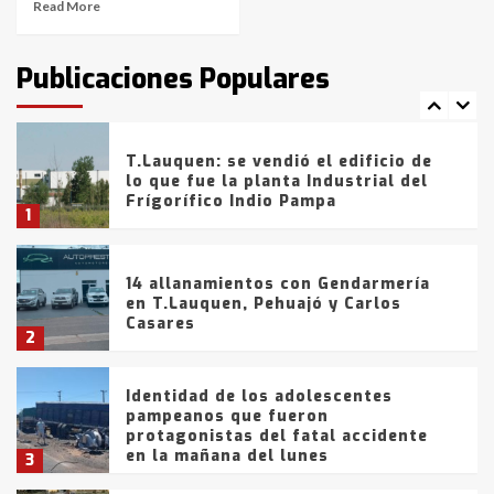
Read More
T.Lauquen: tres jóvenes que
intentaron evadir a la Policía
fueron detenidos por
Publicaciones Populares
comercialización de drogas en la
7
tarde del sábado
T.Lauquen: se vendió el edificio de
lo que fue la planta Industrial del
Frígorífico Indio Pampa
1
14 allanamientos con Gendarmería
en T.Lauquen, Pehuajó y Carlos
Casares
2
Identidad de los adolescentes
pampeanos que fueron
protagonistas del fatal accidente
en la mañana del lunes
3