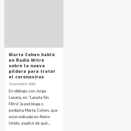
Identidad de los adolescentes
pampeanos que fueron
protagonistas del fatal accidente
en la mañana del lunes
3
Accidente en Ruta 5: falleció un
joven de Trenque Lauquen
Marta Cohen habló
4
en Radio Mitre
sobre la nueva
píldora para tratar
Los precios de los combustibles en
el coronavirus
La Pampa, desde YPF hasta Axion
5 noviembre, 2021
entre 857 a 1338 pesos
5
En diálogo con Jorge
Lanata, en “Lanata Sin
Filtro”, la patóloga y
La Bolsa de Cereales de Bahía
pediatra Marta Cohen, que
Blanca anticipa que Agosto vendrá
con lluvias y heladas, en gran parte
está radicada en Reino
de la provincia
6
Unido, explicó de qué...