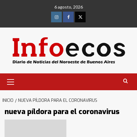
Saltar
6 agosto, 2026
al
contenido
Instagram
Facebook
Twitter
Menú
primario
INICIO
NUEVA PÍLDORA PARA EL CORONAVIRUS
nueva píldora para el coronavirus