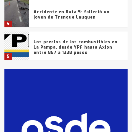
Accidente en Ruta 5: falleció un
joven de Trenque Lauquen
4
Los precios de los combustibles en
La Pampa, desde YPF hasta Axion
entre 857 a 1338 pesos
5
La Bolsa de Cereales de Bahía
Blanca anticipa que Agosto vendrá
con lluvias y heladas, en gran parte
de la provincia
6
T.Lauquen: tres jóvenes que
intentaron evadir a la Policía
fueron detenidos por
comercialización de drogas en la
7
tarde del sábado