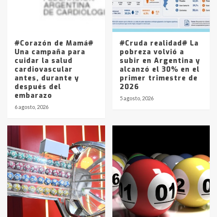
Los precios de los combustibles en
La Pampa, desde YPF hasta Axion
entre 857 a 1338 pesos
5
#Corazón de Mamá#
#Cruda realidad# La
Una campaña para
pobreza volvió a
cuidar la salud
subir en Argentina y
cardiovascular
alcanzó el 30% en el
antes, durante y
primer trimestre de
después del
2026
embarazo
5 agosto, 2026
6 agosto, 2026