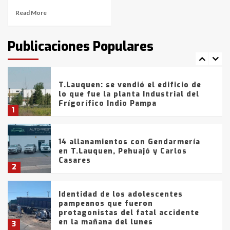
Read More
T.Lauquen: tres jóvenes que
intentaron evadir a la Policía
fueron detenidos por
Publicaciones Populares
comercialización de drogas en la
7
tarde del sábado
T.Lauquen: se vendió el edificio de
lo que fue la planta Industrial del
Frígorífico Indio Pampa
1
14 allanamientos con Gendarmería
en T.Lauquen, Pehuajó y Carlos
Casares
2
Identidad de los adolescentes
pampeanos que fueron
protagonistas del fatal accidente
en la mañana del lunes
3