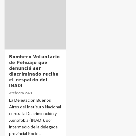
Identidad de los adolescentes
pampeanos que fueron
protagonistas del fatal accidente
en la mañana del lunes
3
Accidente en Ruta 5: falleció un
Bombero Voluntario
joven de Trenque Lauquen
de Pehuajó que
4
denunció ser
discriminado recibe
el respaldo del
Los precios de los combustibles en
INADI
La Pampa, desde YPF hasta Axion
3 febrero, 2021
entre 857 a 1338 pesos
5
La Delegación Buenos
Aires del Instituto Nacional
contra la Discriminación y
La Bolsa de Cereales de Bahía
Xenofobia (INADI), por
Blanca anticipa que Agosto vendrá
con lluvias y heladas, en gran parte
intermedio de la delegada
de la provincia
6
provincial Rocío...