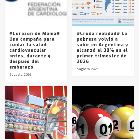
Los precios de los combustibles en
La Pampa, desde YPF hasta Axion
entre 857 a 1338 pesos
5
#Corazón de Mamá#
#Cruda realidad# La
Una campaña para
pobreza volvió a
cuidar la salud
subir en Argentina y
cardiovascular
alcanzó el 30% en el
antes, durante y
primer trimestre de
después del
2026
embarazo
5 agosto, 2026
6 agosto, 2026