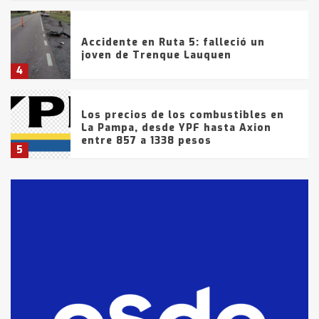
Accidente en Ruta 5: falleció un
joven de Trenque Lauquen
4
Los precios de los combustibles en
La Pampa, desde YPF hasta Axion
entre 857 a 1338 pesos
5
La Bolsa de Cereales de Bahía
Blanca anticipa que Agosto vendrá
con lluvias y heladas, en gran parte
de la provincia
6
T.Lauquen: tres jóvenes que
intentaron evadir a la Policía
fueron detenidos por
comercialización de drogas en la
7
tarde del sábado