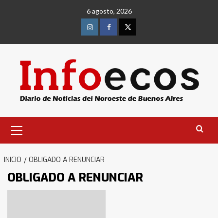
Saltar
6 agosto, 2026
al
contenido
Instagram
Facebook
Twitter
Menú
primario
INICIO
OBLIGADO A RENUNCIAR
OBLIGADO A RENUNCIAR