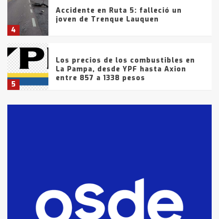
Accidente en Ruta 5: falleció un
joven de Trenque Lauquen
4
Los precios de los combustibles en
La Pampa, desde YPF hasta Axion
entre 857 a 1338 pesos
5
La Bolsa de Cereales de Bahía
Blanca anticipa que Agosto vendrá
con lluvias y heladas, en gran parte
de la provincia
6
T.Lauquen: tres jóvenes que
intentaron evadir a la Policía
fueron detenidos por
comercialización de drogas en la
7
tarde del sábado