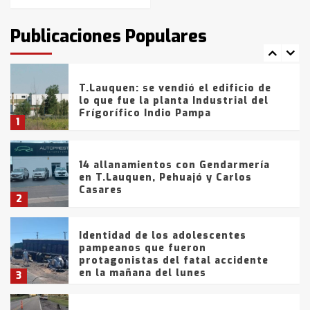
T.Lauquen: tres jóvenes que
intentaron evadir a la Policía
fueron detenidos por
Publicaciones Populares
comercialización de drogas en la
7
tarde del sábado
T.Lauquen: se vendió el edificio de
lo que fue la planta Industrial del
Frígorífico Indio Pampa
1
14 allanamientos con Gendarmería
en T.Lauquen, Pehuajó y Carlos
Casares
2
Identidad de los adolescentes
pampeanos que fueron
protagonistas del fatal accidente
en la mañana del lunes
3