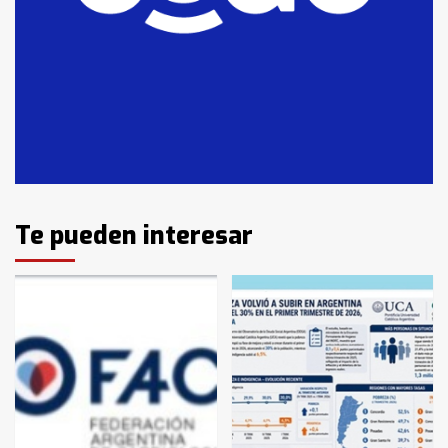
T.Lauquen: se vendió el edificio de
lo que fue la planta Industrial del
Frígorífico Indio Pampa
1
14 allanamientos con Gendarmería
en T.Lauquen, Pehuajó y Carlos
Casares
2
Identidad de los adolescentes
Te pueden interesar
pampeanos que fueron
protagonistas del fatal accidente
en la mañana del lunes
3
Accidente en Ruta 5: falleció un
joven de Trenque Lauquen
4