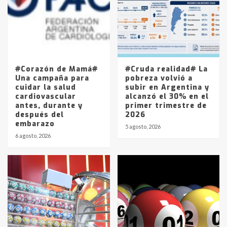
4
Los precios de los combustibles en
La Pampa, desde YPF hasta Axion
entre 857 a 1338 pesos
5
#Corazón de Mamá#
#Cruda realidad# La
Una campaña para
pobreza volvió a
cuidar la salud
subir en Argentina y
cardiovascular
alcanzó el 30% en el
antes, durante y
primer trimestre de
después del
2026
embarazo
5 agosto, 2026
6 agosto, 2026