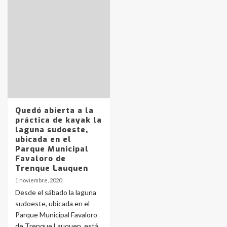
Identidad de los adolescentes
pampeanos que fueron
protagonistas del fatal accidente
en la mañana del lunes
3
Accidente en Ruta 5: falleció un
Quedó abierta a la
joven de Trenque Lauquen
práctica de kayak la
4
laguna sudoeste,
ubicada en el
Parque Municipal
Los precios de los combustibles en
Favaloro de
La Pampa, desde YPF hasta Axion
Trenque Lauquen
entre 857 a 1338 pesos
5
1 noviembre, 2020
Desde el sábado la laguna
sudoeste, ubicada en el
La Bolsa de Cereales de Bahía
Parque Municipal Favaloro
Blanca anticipa que Agosto vendrá
con lluvias y heladas, en gran parte
de Trenque Lauquen, está