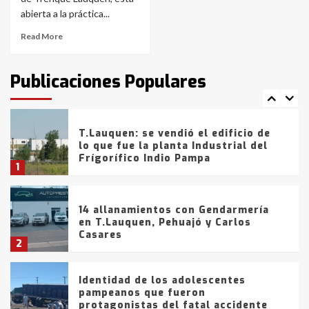
de la provincia
6
abierta a la práctica...
Read More
T.Lauquen: tres jóvenes que
intentaron evadir a la Policía
fueron detenidos por
Publicaciones Populares
comercialización de drogas en la
7
tarde del sábado
T.Lauquen: se vendió el edificio de
lo que fue la planta Industrial del
Frígorífico Indio Pampa
1
14 allanamientos con Gendarmería
en T.Lauquen, Pehuajó y Carlos
Casares
2
Identidad de los adolescentes
pampeanos que fueron
protagonistas del fatal accidente