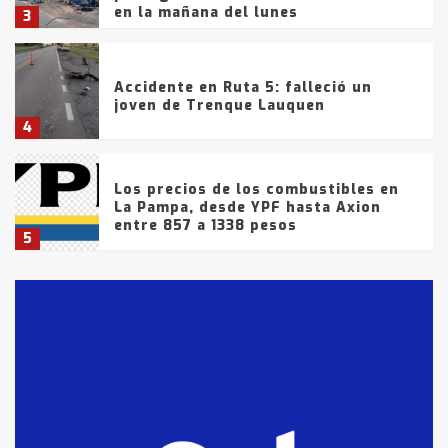
en la mañana del lunes
3
Accidente en Ruta 5: falleció un
joven de Trenque Lauquen
4
Los precios de los combustibles en
La Pampa, desde YPF hasta Axion
entre 857 a 1338 pesos
5
La Bolsa de Cereales de Bahía
Blanca anticipa que Agosto vendrá
con lluvias y heladas, en gran parte
de la provincia
6
T.Lauquen: tres jóvenes que
intentaron evadir a la Policía
fueron detenidos por