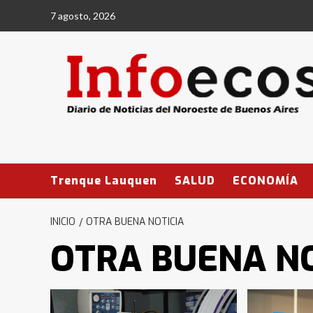
Saltar
7 agosto, 2026
al
contenido
Trenque Lauquen
SALUD
ECONOMÍA
INICIO
OTRA BUENA NOTICIA
OTRA BUENA NO