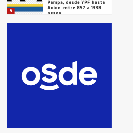
Pampa, desde YPF hasta
Axion entre 857 a 1338
5
pesos
La Bolsa de Cereales de
Bahía Blanca anticipa
que Agosto vendrá con
lluvias y heladas, en
6
gran parte de la
provincia
T.Lauquen: tres jóvenes
que intentaron evadir a
la Policía fueron
detenidos por
7
comercialización de
drogas en la tarde del
sábado
T.Lauquen: se vendió el
edificio de lo que fue la
planta Industrial del
Frígorífico Indio Pampa
1
14 allanamientos con
Gendarmería en