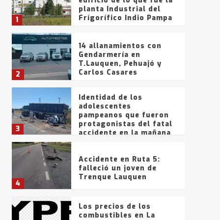
edificio de lo que fue la
planta Industrial del
Frígorífico Indio Pampa
1
14 allanamientos con
Gendarmería en
T.Lauquen, Pehuajó y
Carlos Casares
2
Identidad de los
adolescentes
pampeanos que fueron
protagonistas del fatal
3
accidente en la mañana
del lunes
Accidente en Ruta 5:
falleció un joven de
Trenque Lauquen
4
Los precios de los
combustibles en La