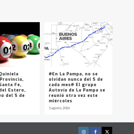
T.Lauquen, Pehuajó y
Carlos Casares
2
Identidad de los
adolescentes
pampeanos que fueron
protagonistas del fatal
3
accidente en la mañana
del lunes
Accidente en Ruta 5:
falleció un joven de
Trenque Lauquen
uiniela
#En La Pampa, no se
4
Provincia,
olvidan nunca del 5 de
Santa Fe,
cada mes# El grupo
del Estero,
Los precios de los
Autovía de La Pampa se
o del 5 de
combustibles en La
reunió otra vez este
Pampa, desde YPF hasta
miércoles
Axion entre 857 a 1338
5 agosto, 2026
5
pesos