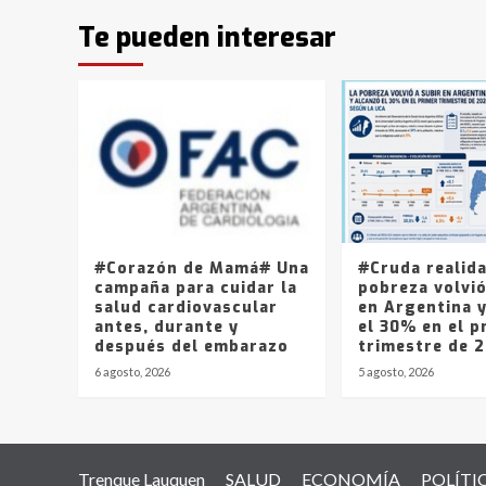
Te pueden interesar
#Corazón de Mamá# Una
#Cruda realid
campaña para cuidar la
pobreza volvió
salud cardiovascular
en Argentina 
antes, durante y
el 30% en el p
después del embarazo
trimestre de 
6 agosto, 2026
5 agosto, 2026
Trenque Lauquen
SALUD
ECONOMÍA
POLÍTI