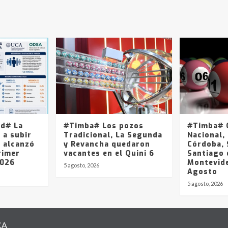
ad# La
#Timba# Los pozos
#Timba# Q
 a subir
Tradicional, La Segunda
Nacional, 
y alcanzó
y Revancha quedaron
Córdoba, 
rimer
vacantes en el Quini 6
Santiago 
2026
Montevide
5 agosto, 2026
Agosto
5 agosto, 2026
CA