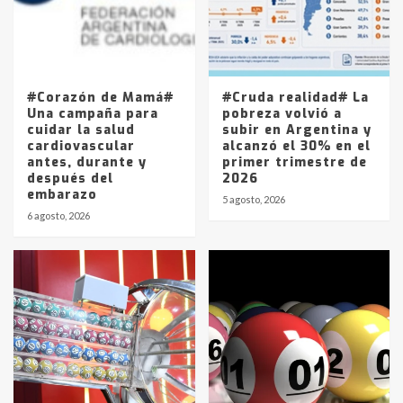
Los precios de los combustibles en
La Pampa, desde YPF hasta Axion
entre 857 a 1338 pesos
5
#Corazón de Mamá#
#Cruda realidad# La
Una campaña para
pobreza volvió a
cuidar la salud
subir en Argentina y
cardiovascular
alcanzó el 30% en el
antes, durante y
primer trimestre de
después del
2026
embarazo
5 agosto, 2026
6 agosto, 2026