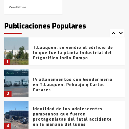
Read More
T.Lauquen: tres jóvenes que
intentaron evadir a la Policía
fueron detenidos por
Publicaciones Populares
comercialización de drogas en la
7
tarde del sábado
T.Lauquen: se vendió el edificio de
lo que fue la planta Industrial del
Frígorífico Indio Pampa
1
14 allanamientos con Gendarmería
en T.Lauquen, Pehuajó y Carlos
Casares
2
Identidad de los adolescentes
pampeanos que fueron
protagonistas del fatal accidente
en la mañana del lunes
3