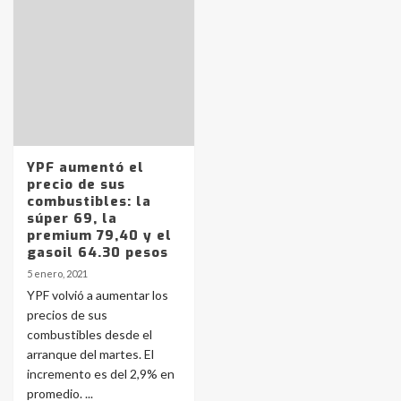
Identidad de los adolescentes
pampeanos que fueron
protagonistas del fatal accidente
en la mañana del lunes
3
Accidente en Ruta 5: falleció un
YPF aumentó el
joven de Trenque Lauquen
precio de sus
4
combustibles: la
súper 69, la
premium 79,40 y el
Los precios de los combustibles en
gasoil 64.30 pesos
La Pampa, desde YPF hasta Axion
5 enero, 2021
entre 857 a 1338 pesos
5
YPF volvió a aumentar los
precios de sus
combustibles desde el
La Bolsa de Cereales de Bahía
arranque del martes. El
Blanca anticipa que Agosto vendrá
con lluvias y heladas, en gran parte
incremento es del 2,9% en
de la provincia
6
promedio. ...