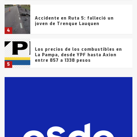
Accidente en Ruta 5: falleció un
joven de Trenque Lauquen
4
Los precios de los combustibles en
La Pampa, desde YPF hasta Axion
entre 857 a 1338 pesos
5
La Bolsa de Cereales de Bahía
Blanca anticipa que Agosto vendrá
con lluvias y heladas, en gran parte
de la provincia
6
T.Lauquen: tres jóvenes que
intentaron evadir a la Policía
fueron detenidos por
comercialización de drogas en la
7
tarde del sábado