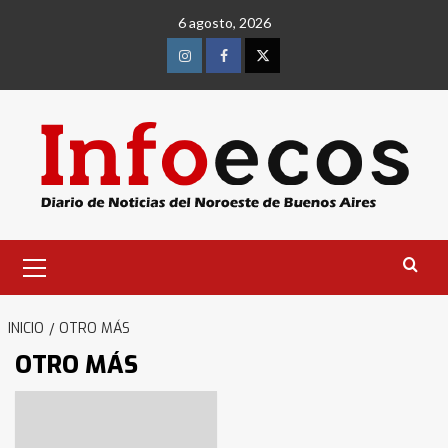
Saltar
6 agosto, 2026
al
contenido
Instagram
Facebook
Twitter
Menú
primario
INICIO
OTRO MÁS
OTRO MÁS