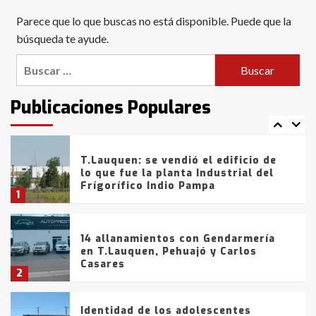
Blanca anticipa que Agosto vendrá
Parece que lo que buscas no está disponible. Puede que la
con lluvias y heladas, en gran parte
de la provincia
búsqueda te ayude.
6
Buscar:
T.Lauquen: tres jóvenes que
intentaron evadir a la Policía
fueron detenidos por
Publicaciones Populares
comercialización de drogas en la
7
tarde del sábado
T.Lauquen: se vendió el edificio de
lo que fue la planta Industrial del
Frígorífico Indio Pampa
1
14 allanamientos con Gendarmería
en T.Lauquen, Pehuajó y Carlos
Casares
2
Identidad de los adolescentes