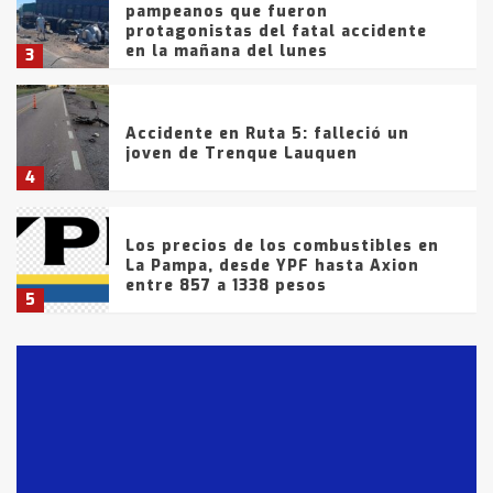
pampeanos que fueron
protagonistas del fatal accidente
en la mañana del lunes
3
Accidente en Ruta 5: falleció un
joven de Trenque Lauquen
4
Los precios de los combustibles en
La Pampa, desde YPF hasta Axion
entre 857 a 1338 pesos
5
La Bolsa de Cereales de Bahía
Blanca anticipa que Agosto vendrá
con lluvias y heladas, en gran parte
de la provincia
6
T.Lauquen: tres jóvenes que