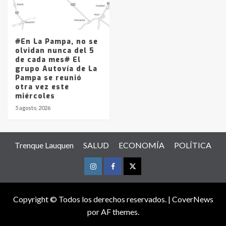
#En La Pampa, no se
olvidan nunca del 5
de cada mes# El
grupo Autovía de La
Pampa se reunió
otra vez este
miércoles
5 agosto, 2026
Trenque Lauquen
SALUD
ECONOMÍA
POLÍTICA
Instagram
Facebook
Twitter
Copyright © Todos los derechos reservados.
|
CoverNews
por AF themes.