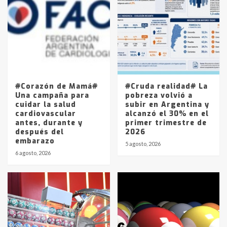
Accidente en Ruta 5: falleció un
joven de Trenque Lauquen
4
Los precios de los combustibles en
La Pampa, desde YPF hasta Axion
entre 857 a 1338 pesos
5
#Corazón de Mamá#
#Cruda realidad# La
Una campaña para
pobreza volvió a
cuidar la salud
subir en Argentina y
cardiovascular
alcanzó el 30% en el
antes, durante y
primer trimestre de
después del
2026
embarazo
5 agosto, 2026
6 agosto, 2026