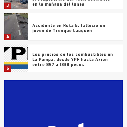
en la mañana del lunes
3
Accidente en Ruta 5: falleció un
joven de Trenque Lauquen
4
Los precios de los combustibles en
La Pampa, desde YPF hasta Axion
entre 857 a 1338 pesos
5
La Bolsa de Cereales de Bahía
Blanca anticipa que Agosto vendrá
con lluvias y heladas, en gran parte
de la provincia
6
T.Lauquen: tres jóvenes que
intentaron evadir a la Policía
fueron detenidos por