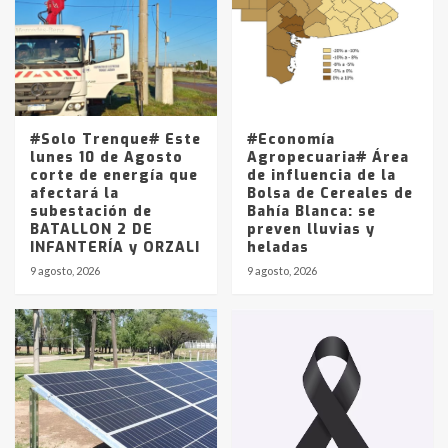
4
Los precios de los combustibles en
La Pampa, desde YPF hasta Axion
entre 857 a 1338 pesos
5
#Solo Trenque# Este
#Economía
lunes 10 de Agosto
Agropecuaria# Área
corte de energía que
de influencia de la
afectará la
Bolsa de Cereales de
subestación de
Bahía Blanca: se
BATALLON 2 DE
preven lluvias y
INFANTERÍA y ORZALI
heladas
9 agosto, 2026
9 agosto, 2026