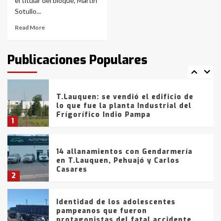
con lluvias y heladas, en gran parte
el titular del bloque, Martín
de la provincia
6
Sotullo...
Read More
T.Lauquen: tres jóvenes que
intentaron evadir a la Policía
fueron detenidos por
Publicaciones Populares
comercialización de drogas en la
7
tarde del sábado
T.Lauquen: se vendió el edificio de
lo que fue la planta Industrial del
Frígorífico Indio Pampa
1
14 allanamientos con Gendarmería
en T.Lauquen, Pehuajó y Carlos
Casares
2
Identidad de los adolescentes
pampeanos que fueron
protagonistas del fatal accidente