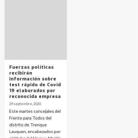
Identidad de los adolescentes
pampeanos que fueron
protagonistas del fatal accidente
en la mañana del lunes
3
Accidente en Ruta 5: falleció un
Fuerzas políticas
joven de Trenque Lauquen
recibirán
4
información sobre
test rápido de Covid
19 elaborados por
Los precios de los combustibles en
reconocida empresa
La Pampa, desde YPF hasta Axion
29 septiembre, 2020
entre 857 a 1338 pesos
5
Este martes concejales del
Frente para Todos del
distrito de Trenque
La Bolsa de Cereales de Bahía
Lauquen, encabezados por
Blanca anticipa que Agosto vendrá