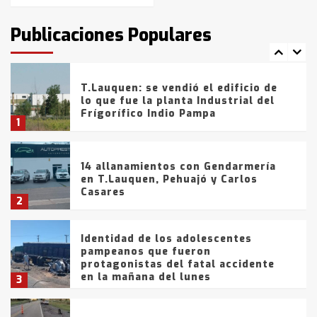
intentaron evadir a la Policía
fueron detenidos por
Publicaciones Populares
comercialización de drogas en la
7
tarde del sábado
T.Lauquen: se vendió el edificio de
lo que fue la planta Industrial del
Frígorífico Indio Pampa
1
14 allanamientos con Gendarmería
en T.Lauquen, Pehuajó y Carlos
Casares
2
Identidad de los adolescentes
pampeanos que fueron
protagonistas del fatal accidente
en la mañana del lunes
3