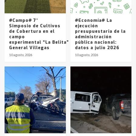
Los precios de los combustibles en
La Pampa, desde YPF hasta Axion
entre 857 a 1338 pesos
5
#Campo# 7°
#Economía# La
Simposio de Cultivos
ejecución
de Cobertura en el
presupuestaria de la
campo
administración
experimental “La Belita” del INTA
pública nacional:
General Villegas
datos a julio 2026
10 agosto, 2026
10 agosto, 2026