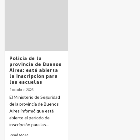
Identidad de los adolescentes
pampeanos que fueron
protagonistas del fatal accidente
en la mañana del lunes
3
Accidente en Ruta 5: falleció un
joven de Trenque Lauquen
4
Policía de la
provincia de Buenos
Aires: está abierta
Los precios de los combustibles en
la inscripción para
La Pampa, desde YPF hasta Axion
las escuelas
entre 857 a 1338 pesos
5
5 octubre, 2023
El Ministerio de Seguridad
de la provincia de Buenos
La Bolsa de Cereales de Bahía
Aires informó que está
Blanca anticipa que Agosto vendrá
con lluvias y heladas, en gran parte
abierto el periodo de
de la provincia
6
inscripción para las...
Read More
T.Lauquen: tres jóvenes que