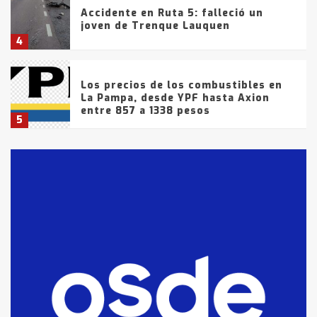
Accidente en Ruta 5: falleció un
joven de Trenque Lauquen
4
Los precios de los combustibles en
La Pampa, desde YPF hasta Axion
entre 857 a 1338 pesos
5
La Bolsa de Cereales de Bahía
Blanca anticipa que Agosto vendrá
con lluvias y heladas, en gran parte
de la provincia
6
T.Lauquen: tres jóvenes que
intentaron evadir a la Policía
fueron detenidos por
comercialización de drogas en la
7
tarde del sábado