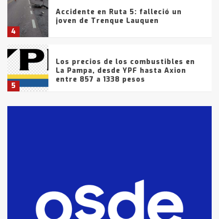
Accidente en Ruta 5: falleció un
joven de Trenque Lauquen
4
Los precios de los combustibles en
La Pampa, desde YPF hasta Axion
entre 857 a 1338 pesos
5
La Bolsa de Cereales de Bahía
Blanca anticipa que Agosto vendrá
con lluvias y heladas, en gran parte
de la provincia
6
T.Lauquen: tres jóvenes que
intentaron evadir a la Policía
fueron detenidos por
comercialización de drogas en la
7
tarde del sábado