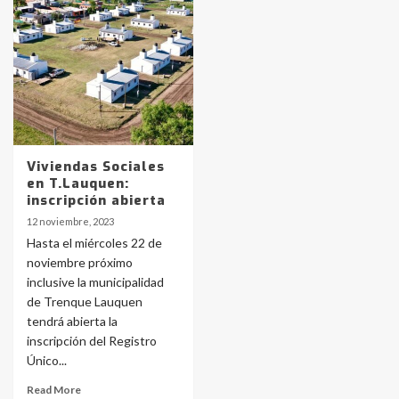
Identidad de los adolescentes
pampeanos que fueron
protagonistas del fatal accidente
en la mañana del lunes
3
Accidente en Ruta 5: falleció un
joven de Trenque Lauquen
4
Viviendas Sociales
en T.Lauquen:
inscripción abierta
Los precios de los combustibles en
12 noviembre, 2023
La Pampa, desde YPF hasta Axion
Hasta el miércoles 22 de
entre 857 a 1338 pesos
5
noviembre próximo
inclusive la municipalidad
de Trenque Lauquen
La Bolsa de Cereales de Bahía
tendrá abierta la
Blanca anticipa que Agosto vendrá
con lluvias y heladas, en gran parte
inscripción del Registro
de la provincia
6
Único...
Read More