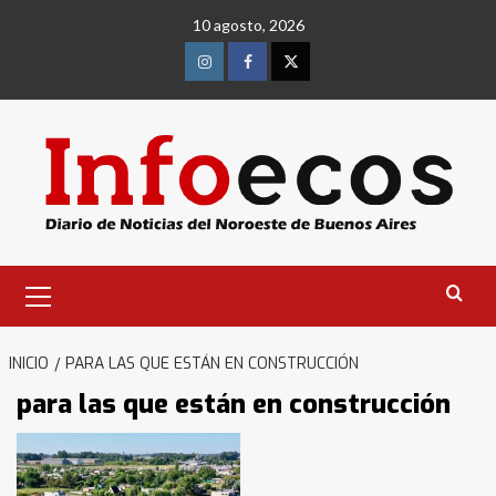
Saltar
10 agosto, 2026
al
contenido
Instagram
Facebook
Twitter
Menú
primario
INICIO
PARA LAS QUE ESTÁN EN CONSTRUCCIÓN
para las que están en construcción