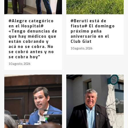
Los precios de los combustibles en
La Pampa, desde YPF hasta Axion
entre 857 a 1338 pesos
5
#Alegre categórico
#Beruti está de
en el Hospital#
fiesta# El domingo
«Tengo denuncias de
próximo peña
que hay médicos que
aniversario en el
están cobrando y
Club Giat
acá no se cobra. No
10 agosto, 2026
se cobró antes y no
se cobra hoy”
10 agosto, 2026