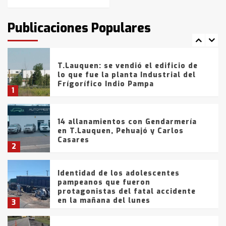
T.Lauquen: tres jóvenes que
intentaron evadir a la Policía
fueron detenidos por
Publicaciones Populares
comercialización de drogas en la
7
tarde del sábado
T.Lauquen: se vendió el edificio de
lo que fue la planta Industrial del
Frígorífico Indio Pampa
1
14 allanamientos con Gendarmería
en T.Lauquen, Pehuajó y Carlos
Casares
2
Identidad de los adolescentes
pampeanos que fueron
protagonistas del fatal accidente
en la mañana del lunes
3