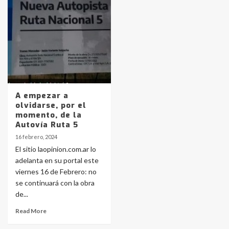
pampeanos que fueron
protagonistas del fatal accidente
en la mañana del lunes
3
Accidente en Ruta 5: falleció un
joven de Trenque Lauquen
4
A empezar a
olvidarse, por el
Los precios de los combustibles en
momento, de la
La Pampa, desde YPF hasta Axion
Autovía Ruta 5
entre 857 a 1338 pesos
5
16 febrero, 2024
El sitio laopinion.com.ar lo
adelanta en su portal este
La Bolsa de Cereales de Bahía
viernes 16 de Febrero: no
Blanca anticipa que Agosto vendrá
con lluvias y heladas, en gran parte
se continuará con la obra
de la provincia
6
de...
Read More
T.Lauquen: tres jóvenes que
intentaron evadir a la Policía