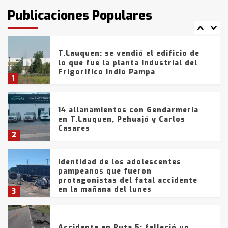
fueron detenidos por
Publicaciones Populares
comercialización de drogas en la
7
tarde del sábado
T.Lauquen: se vendió el edificio de
lo que fue la planta Industrial del
Frígorífico Indio Pampa
1
14 allanamientos con Gendarmería
en T.Lauquen, Pehuajó y Carlos
Casares
2
Identidad de los adolescentes
pampeanos que fueron
protagonistas del fatal accidente
en la mañana del lunes
3
Accidente en Ruta 5: falleció un