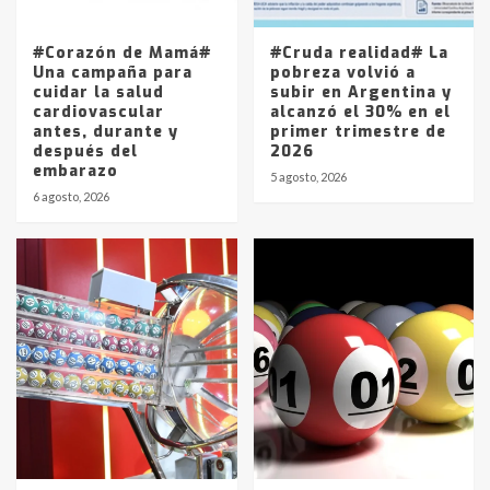
La Pampa, desde YPF hasta Axion
entre 857 a 1338 pesos
5
#Corazón de Mamá#
#Cruda realidad# La
Una campaña para
pobreza volvió a
cuidar la salud
subir en Argentina y
cardiovascular
alcanzó el 30% en el
antes, durante y
primer trimestre de
después del
2026
embarazo
5 agosto, 2026
6 agosto, 2026