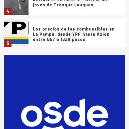
joven de Trenque Lauquen
4
Los precios de los combustibles en
La Pampa, desde YPF hasta Axion
entre 857 a 1338 pesos
5
La Bolsa de Cereales de Bahía
Blanca anticipa que Agosto vendrá
con lluvias y heladas, en gran parte
de la provincia
6
T.Lauquen: tres jóvenes que
intentaron evadir a la Policía
fueron detenidos por
comercialización de drogas en la
7
tarde del sábado
T.Lauquen: se vendió el edificio de