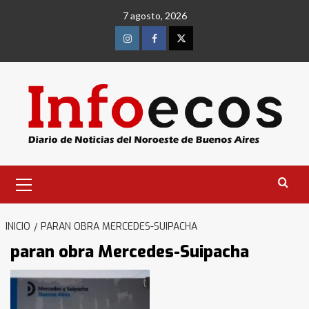
Saltar
7 agosto, 2026
al
contenido
Instagram
Facebook
Twitter
Menú
primario
INICIO
PARAN OBRA MERCEDES-SUIPACHA
paran obra Mercedes-Suipacha
Identidad de los adolescentes