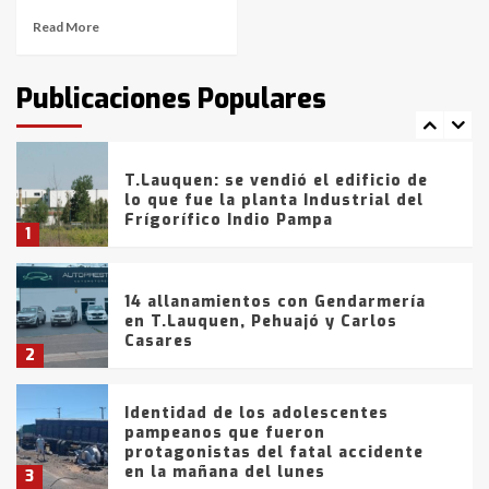
Read More
T.Lauquen: tres jóvenes que
intentaron evadir a la Policía
fueron detenidos por
Publicaciones Populares
comercialización de drogas en la
7
tarde del sábado
T.Lauquen: se vendió el edificio de
lo que fue la planta Industrial del
Frígorífico Indio Pampa
1
14 allanamientos con Gendarmería
en T.Lauquen, Pehuajó y Carlos
Casares
2
Identidad de los adolescentes
pampeanos que fueron
protagonistas del fatal accidente
en la mañana del lunes
3