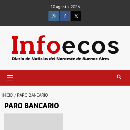
Saltar
10 agosto, 2026
al
contenido
Instagram
Facebook
Twitter
Menú
primario
INICIO
PARO BANCARIO
PARO BANCARIO