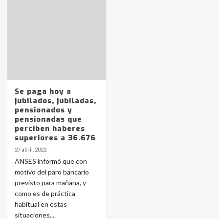
Identidad de los adolescentes
pampeanos que fueron
protagonistas del fatal accidente
en la mañana del lunes
3
Accidente en Ruta 5: falleció un
Se paga hoy a
joven de Trenque Lauquen
jubilados, jubiladas,
4
pensionados y
pensionadas que
perciben haberes
Los precios de los combustibles en
superiores a 36.676
La Pampa, desde YPF hasta Axion
27 abril, 2022
entre 857 a 1338 pesos
5
ANSES informó que con
motivo del paro bancario
previsto para mañana, y
La Bolsa de Cereales de Bahía
como es de práctica
Blanca anticipa que Agosto vendrá
con lluvias y heladas, en gran parte
habitual en estas
de la provincia
6
situaciones,...