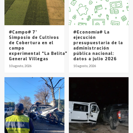
Los precios de los combustibles en
La Pampa, desde YPF hasta Axion
entre 857 a 1338 pesos
5
#Campo# 7°
#Economía# La
Simposio de Cultivos
ejecución
de Cobertura en el
presupuestaria de la
campo
administración
experimental “La Belita” del INTA
pública nacional:
General Villegas
datos a julio 2026
10 agosto, 2026
10 agosto, 2026