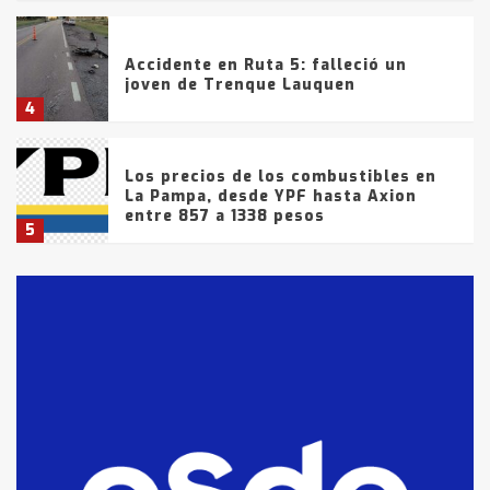
Accidente en Ruta 5: falleció un
joven de Trenque Lauquen
4
Los precios de los combustibles en
La Pampa, desde YPF hasta Axion
entre 857 a 1338 pesos
5
La Bolsa de Cereales de Bahía
Blanca anticipa que Agosto vendrá
con lluvias y heladas, en gran parte
de la provincia
6
T.Lauquen: tres jóvenes que
intentaron evadir a la Policía
fueron detenidos por
comercialización de drogas en la
7
tarde del sábado