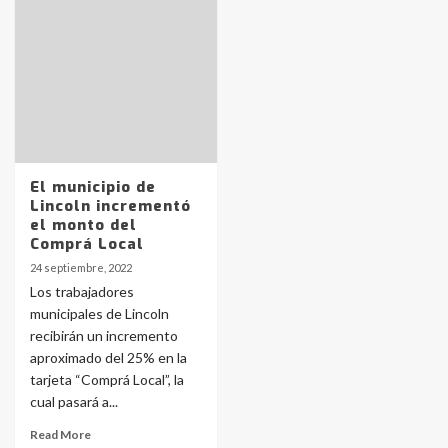
Identidad de los adolescentes
pampeanos que fueron
protagonistas del fatal accidente
en la mañana del lunes
3
Accidente en Ruta 5: falleció un
joven de Trenque Lauquen
4
El municipio de
Lincoln incrementó
el monto del
Los precios de los combustibles en
Comprá Local
La Pampa, desde YPF hasta Axion
24 septiembre, 2022
entre 857 a 1338 pesos
5
Los trabajadores
municipales de Lincoln
recibirán un incremento
La Bolsa de Cereales de Bahía
aproximado del 25% en la
Blanca anticipa que Agosto vendrá
con lluvias y heladas, en gran parte
tarjeta “Comprá Local”, la
de la provincia
6
cual pasará a...
Read More