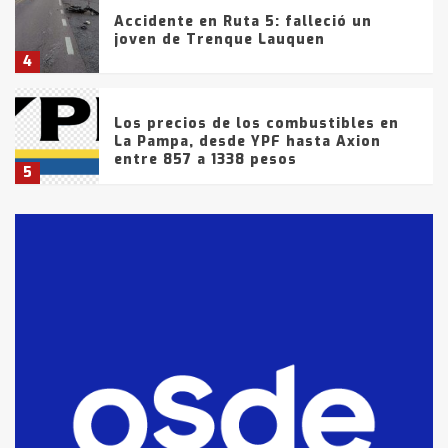
Accidente en Ruta 5: falleció un
joven de Trenque Lauquen
4
Los precios de los combustibles en
La Pampa, desde YPF hasta Axion
entre 857 a 1338 pesos
5
La Bolsa de Cereales de Bahía
Blanca anticipa que Agosto vendrá
con lluvias y heladas, en gran parte
de la provincia
6
T.Lauquen: tres jóvenes que
intentaron evadir a la Policía
fueron detenidos por
comercialización de drogas en la
7
tarde del sábado