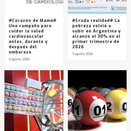
Los precios de los combustibles en
La Pampa, desde YPF hasta Axion
entre 857 a 1338 pesos
5
#Corazón de Mamá#
#Cruda realidad# La
Una campaña para
pobreza volvió a
cuidar la salud
subir en Argentina y
cardiovascular
alcanzó el 30% en el
antes, durante y
primer trimestre de
después del
2026
embarazo
5 agosto, 2026
6 agosto, 2026