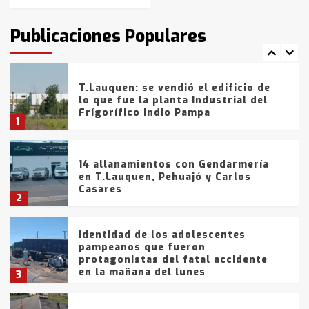
T.Lauquen: tres jóvenes que
intentaron evadir a la Policía
fueron detenidos por
Publicaciones Populares
comercialización de drogas en la
7
tarde del sábado
T.Lauquen: se vendió el edificio de
lo que fue la planta Industrial del
Frígorífico Indio Pampa
1
14 allanamientos con Gendarmería
en T.Lauquen, Pehuajó y Carlos
Casares
2
Identidad de los adolescentes
pampeanos que fueron
protagonistas del fatal accidente
en la mañana del lunes
3