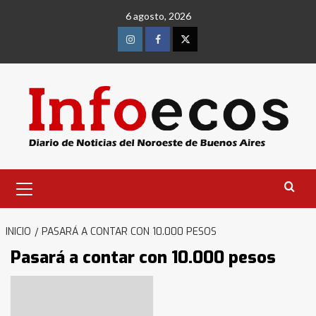
Saltar
6 agosto, 2026
al
contenido
Instagram
Facebook
Twitter
Menú
primario
INICIO
PASARÁ A CONTAR CON 10.000 PESOS
Pasará a contar con 10.000 pesos