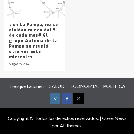
#En La Pampa, no se
olvidan nunca del 5
de cada mes# El
grupo Autovía de La
Pampa se reunió
otra vez este
miércoles
5 agosto, 2026
Trenque Lauquen
SALUD
ECONOMÍA
POLÍTICA
Instagram
Facebook
Twitter
Copyright © Todos los derechos reservados.
|
CoverNews
por AF themes.