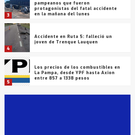
pampeanos que fueron
protagonistas del fatal accidente
en la mañana del lunes
3
Accidente en Ruta 5: falleció un
joven de Trenque Lauquen
4
Los precios de los combustibles en
La Pampa, desde YPF hasta Axion
entre 857 a 1338 pesos
5
La Bolsa de Cereales de Bahía
Blanca anticipa que Agosto vendrá
con lluvias y heladas, en gran parte
de la provincia
6
T.Lauquen: tres jóvenes que