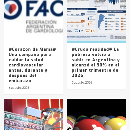
Accidente en Ruta 5: falleció un
joven de Trenque Lauquen
4
Los precios de los combustibles en
La Pampa, desde YPF hasta Axion
entre 857 a 1338 pesos
5
#Corazón de Mamá#
#Cruda realidad# La
Una campaña para
pobreza volvió a
cuidar la salud
subir en Argentina y
cardiovascular
alcanzó el 30% en el
antes, durante y
primer trimestre de
después del
2026
embarazo
5 agosto, 2026
6 agosto, 2026