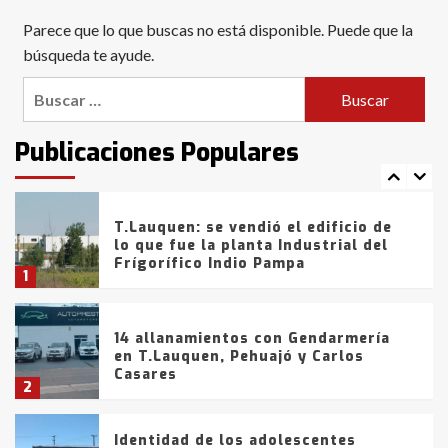
Blanca anticipa que Agosto vendrá
Parece que lo que buscas no está disponible. Puede que la
con lluvias y heladas, en gran parte
de la provincia
búsqueda te ayude.
6
Buscar:
T.Lauquen: tres jóvenes que
intentaron evadir a la Policía
fueron detenidos por
Publicaciones Populares
comercialización de drogas en la
7
tarde del sábado
T.Lauquen: se vendió el edificio de
lo que fue la planta Industrial del
Frígorífico Indio Pampa
1
14 allanamientos con Gendarmería
en T.Lauquen, Pehuajó y Carlos
Casares
2
Identidad de los adolescentes