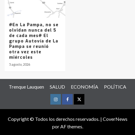
#En La Pampa, no se
olvidan nunca del 5
de cada mes# El
grupo Autovía de La
Pampa se reunió
otra vez este
miércoles
5 agosto, 2026
Trenque Lauquen
SALUD
ECONOMÍA
POLÍTICA
Instagram
Facebook
Twitter
Copyright © Todos los derechos reservados.
|
CoverNews
por AF themes.