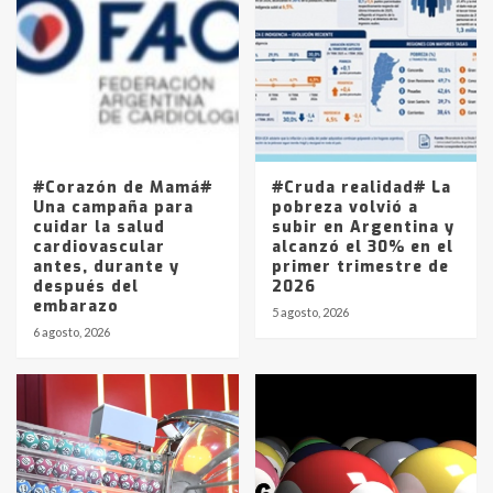
Accidente en Ruta 5: falleció un
joven de Trenque Lauquen
4
Los precios de los combustibles en
La Pampa, desde YPF hasta Axion
entre 857 a 1338 pesos
5
#Corazón de Mamá#
#Cruda realidad# La
Una campaña para
pobreza volvió a
cuidar la salud
subir en Argentina y
cardiovascular
alcanzó el 30% en el
antes, durante y
primer trimestre de
después del
2026
embarazo
5 agosto, 2026
6 agosto, 2026