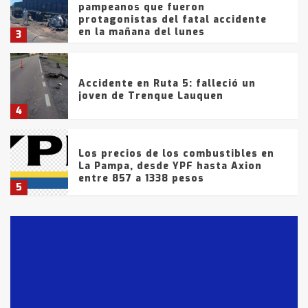
pampeanos que fueron
protagonistas del fatal accidente
en la mañana del lunes
3
Accidente en Ruta 5: falleció un
joven de Trenque Lauquen
4
Los precios de los combustibles en
La Pampa, desde YPF hasta Axion
entre 857 a 1338 pesos
5
La Bolsa de Cereales de Bahía
Blanca anticipa que Agosto vendrá
con lluvias y heladas, en gran parte
de la provincia
6
T.Lauquen: tres jóvenes que