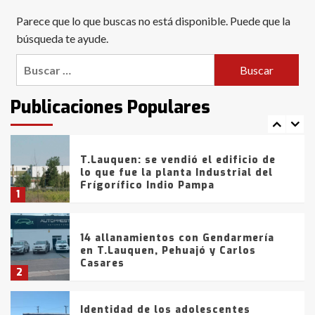
Blanca anticipa que Agosto vendrá
Parece que lo que buscas no está disponible. Puede que la
con lluvias y heladas, en gran parte
de la provincia
búsqueda te ayude.
6
Buscar:
T.Lauquen: tres jóvenes que
intentaron evadir a la Policía
fueron detenidos por
Publicaciones Populares
comercialización de drogas en la
7
tarde del sábado
T.Lauquen: se vendió el edificio de
lo que fue la planta Industrial del
Frígorífico Indio Pampa
1
14 allanamientos con Gendarmería
en T.Lauquen, Pehuajó y Carlos
Casares
2
Identidad de los adolescentes