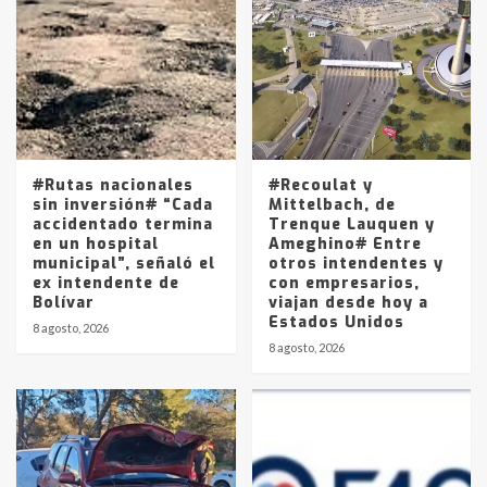
Accidente en Ruta 5: falleció un
joven de Trenque Lauquen
4
Los precios de los combustibles en
La Pampa, desde YPF hasta Axion
entre 857 a 1338 pesos
5
#Rutas nacionales
#Recoulat y
sin inversión# “Cada
Mittelbach, de
accidentado termina
Trenque Lauquen y
en un hospital
Ameghino# Entre
municipal”, señaló el
otros intendentes y
ex intendente de
con empresarios,
Bolívar
viajan desde hoy a
Estados Unidos
8 agosto, 2026
8 agosto, 2026