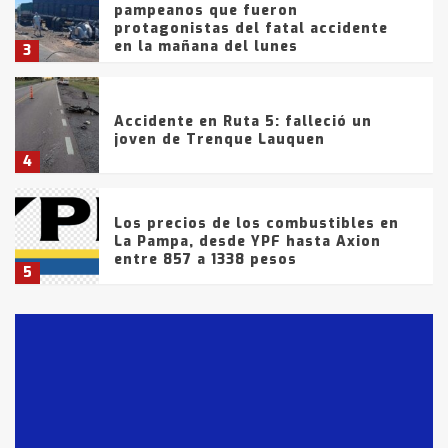
pampeanos que fueron
protagonistas del fatal accidente
en la mañana del lunes
3
Accidente en Ruta 5: falleció un
joven de Trenque Lauquen
4
Los precios de los combustibles en
La Pampa, desde YPF hasta Axion
entre 857 a 1338 pesos
5
La Bolsa de Cereales de Bahía
Blanca anticipa que Agosto vendrá
con lluvias y heladas, en gran parte
de la provincia
6
T.Lauquen: tres jóvenes que