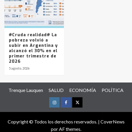
#Cruda realidad# La
pobreza volvió a
subir en Argentina y
alcanzó el 30% en el
primer trimestre de
2026
5 agosto, 2026
Trenque Lauquen
SALUD
ECONOMÍA
POLÍTICA
Instagram
Facebook
Twitter
Copyright © Todos los derechos reservados.
|
CoverNews
por AF themes.