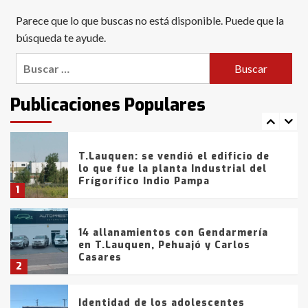
Blanca anticipa que Agosto vendrá
Parece que lo que buscas no está disponible. Puede que la
con lluvias y heladas, en gran parte
de la provincia
búsqueda te ayude.
6
Buscar:
T.Lauquen: tres jóvenes que
intentaron evadir a la Policía
fueron detenidos por
Publicaciones Populares
comercialización de drogas en la
7
tarde del sábado
T.Lauquen: se vendió el edificio de
lo que fue la planta Industrial del
Frígorífico Indio Pampa
1
14 allanamientos con Gendarmería
en T.Lauquen, Pehuajó y Carlos
Casares
2
Identidad de los adolescentes