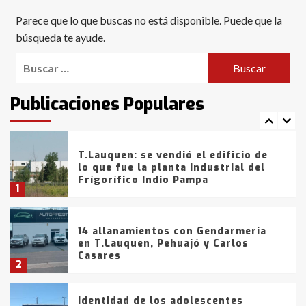
Blanca anticipa que Agosto vendrá
Parece que lo que buscas no está disponible. Puede que la
con lluvias y heladas, en gran parte
de la provincia
búsqueda te ayude.
6
Buscar:
T.Lauquen: tres jóvenes que
intentaron evadir a la Policía
fueron detenidos por
Publicaciones Populares
comercialización de drogas en la
7
tarde del sábado
T.Lauquen: se vendió el edificio de
lo que fue la planta Industrial del
Frígorífico Indio Pampa
1
14 allanamientos con Gendarmería
en T.Lauquen, Pehuajó y Carlos
Casares
2
Identidad de los adolescentes