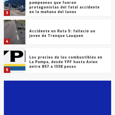
pampeanos que fueron
protagonistas del fatal accidente
en la mañana del lunes
3
Accidente en Ruta 5: falleció un
joven de Trenque Lauquen
4
Los precios de los combustibles en
La Pampa, desde YPF hasta Axion
entre 857 a 1338 pesos
5
La Bolsa de Cereales de Bahía
Blanca anticipa que Agosto vendrá
con lluvias y heladas, en gran parte
de la provincia
6
T.Lauquen: tres jóvenes que