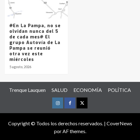
#En La Pampa, no se
olvidan nunca del 5
de cada mes# El
grupo Autovía de La
Pampa se reunió
otra vez este
miércoles
5 agosto, 2026
Trenque Lauquen
SALUD
ECONOMÍA
POLÍTICA
Instagram
Facebook
Twitter
Copyright © Todos los derechos reservados.
|
CoverNews
por AF themes.