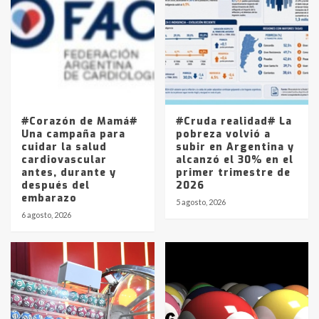
Accidente en Ruta 5: falleció un
joven de Trenque Lauquen
4
Los precios de los combustibles en
La Pampa, desde YPF hasta Axion
entre 857 a 1338 pesos
5
#Corazón de Mamá#
#Cruda realidad# La
Una campaña para
pobreza volvió a
cuidar la salud
subir en Argentina y
cardiovascular
alcanzó el 30% en el
antes, durante y
primer trimestre de
después del
2026
embarazo
5 agosto, 2026
6 agosto, 2026