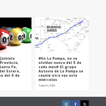
T.Lauquen, Pehuajó y
Carlos Casares
2
Identidad de los
adolescentes
pampeanos que fueron
protagonistas del fatal
3
accidente en la mañana
del lunes
Accidente en Ruta 5:
falleció un joven de
Trenque Lauquen
uiniela
#En La Pampa, no se
4
Provincia,
olvidan nunca del 5 de
Santa Fe,
cada mes# El grupo
del Estero,
Los precios de los
Autovía de La Pampa se
o del 5 de
combustibles en La
reunió otra vez este
Pampa, desde YPF hasta
miércoles
Axion entre 857 a 1338
5 agosto, 2026
5
pesos