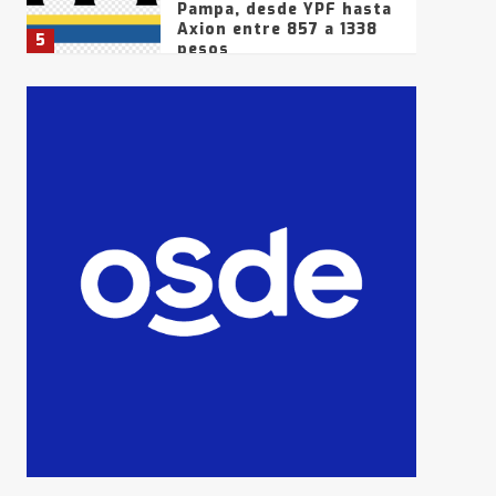
Pampa, desde YPF hasta
Axion entre 857 a 1338
5
pesos
La Bolsa de Cereales de
Bahía Blanca anticipa
que Agosto vendrá con
lluvias y heladas, en
6
gran parte de la
provincia
T.Lauquen: tres jóvenes
que intentaron evadir a
la Policía fueron
detenidos por
7
comercialización de
drogas en la tarde del
sábado
T.Lauquen: se vendió el
edificio de lo que fue la
planta Industrial del
Frígorífico Indio Pampa
1
14 allanamientos con
Gendarmería en