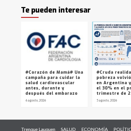
Te pueden interesar
#Corazón de Mamá# Una
#Cruda realid
campaña para cuidar la
pobreza volvió
salud cardiovascular
en Argentina 
antes, durante y
el 30% en el p
después del embarazo
trimestre de 
6 agosto, 2026
5 agosto, 2026
Trenque Lauquen
SALUD
ECONOMÍA
POLÍTI