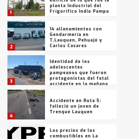
edificio de lo que fue la
planta Industrial del
Frígorífico Indio Pampa
1
14 allanamientos con
Gendarmería en
T.Lauquen, Pehuajó y
Carlos Casares
2
Identidad de los
adolescentes
pampeanos que fueron
protagonistas del fatal
3
accidente en la mañana
del lunes
Accidente en Ruta 5:
falleció un joven de
Trenque Lauquen
4
Los precios de los
combustibles en La