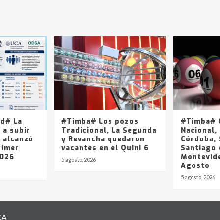
ad# La
#Timba# Los pozos
#Timba# Q
 a subir
Tradicional, La Segunda
Nacional, 
y alcanzó
y Revancha quedaron
Córdoba, 
rimer
vacantes en el Quini 6
Santiago 
2026
Montevide
5 agosto, 2026
Agosto
5 agosto, 2026
CA