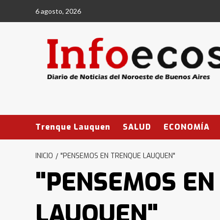
Saltar
6 agosto, 2026
al
contenido
Trenque Lauquen
SALUD
ECONOMÍA
INICIO
"PENSEMOS EN TRENQUE LAUQUEN"
"PENSEMOS EN
LAUQUEN"