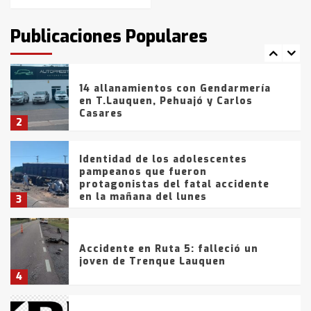
T.Lauquen: se vendió el edificio de
lo que fue la planta Industrial del
Publicaciones Populares
Frígorífico Indio Pampa
1
14 allanamientos con Gendarmería
en T.Lauquen, Pehuajó y Carlos
Casares
2
Identidad de los adolescentes
pampeanos que fueron
protagonistas del fatal accidente
en la mañana del lunes
3
Accidente en Ruta 5: falleció un
joven de Trenque Lauquen
4