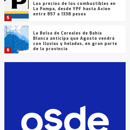
Los precios de los combustibles en
La Pampa, desde YPF hasta Axion
entre 857 a 1338 pesos
5
La Bolsa de Cereales de Bahía
Blanca anticipa que Agosto vendrá
con lluvias y heladas, en gran parte
de la provincia
6
T.Lauquen: tres jóvenes que
intentaron evadir a la Policía
fueron detenidos por
comercialización de drogas en la
7
tarde del sábado
T.Lauquen: se vendió el edificio de
lo que fue la planta Industrial del
Frígorífico Indio Pampa
1