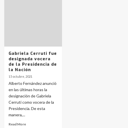
Accidente en Ruta 5: falleció un
joven de Trenque Lauquen
4
Los precios de los combustibles en
La Pampa, desde YPF hasta Axion
entre 857 a 1338 pesos
5
Gabriela Cerruti fue
designada vocera
de la Presidencia de
La Bolsa de Cereales de Bahía
la Nación
Blanca anticipa que Agosto vendrá
con lluvias y heladas, en gran parte
15 octubre, 2021
de la provincia
6
Alberto Fernández anunció
en las últimas horas la
designación de Gabriela
T.Lauquen: tres jóvenes que
intentaron evadir a la Policía
Cerruti como vocera de la
fueron detenidos por
Presidencia. De esta
comercialización de drogas en la
7
manera,...
tarde del sábado
Read More