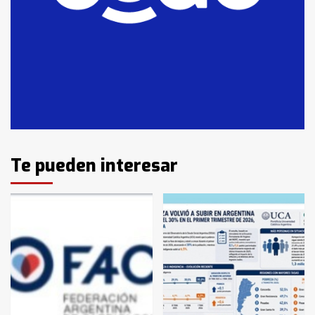
14 allanamientos con Gendarmería
en T.Lauquen, Pehuajó y Carlos
Casares
2
Identidad de los adolescentes
pampeanos que fueron
protagonistas del fatal accidente
en la mañana del lunes
3
Te pueden interesar
Accidente en Ruta 5: falleció un
joven de Trenque Lauquen
4
Los precios de los combustibles en
La Pampa, desde YPF hasta Axion
entre 857 a 1338 pesos
5