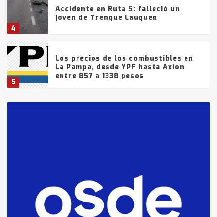
Accidente en Ruta 5: falleció un
joven de Trenque Lauquen
4
Los precios de los combustibles en
La Pampa, desde YPF hasta Axion
entre 857 a 1338 pesos
5
La Bolsa de Cereales de Bahía
Blanca anticipa que Agosto vendrá
con lluvias y heladas, en gran parte
de la provincia
6
T.Lauquen: tres jóvenes que
intentaron evadir a la Policía
fueron detenidos por
comercialización de drogas en la
7
tarde del sábado