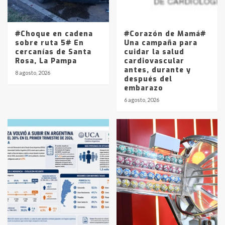
Los precios de los combustibles en
La Pampa, desde YPF hasta Axion
entre 857 a 1338 pesos
5
#Choque en cadena
#Corazón de Mamá#
sobre ruta 5# En
Una campaña para
cercanías de Santa
cuidar la salud
Rosa, La Pampa
cardiovascular
antes, durante y
8 agosto, 2026
después del
embarazo
6 agosto, 2026