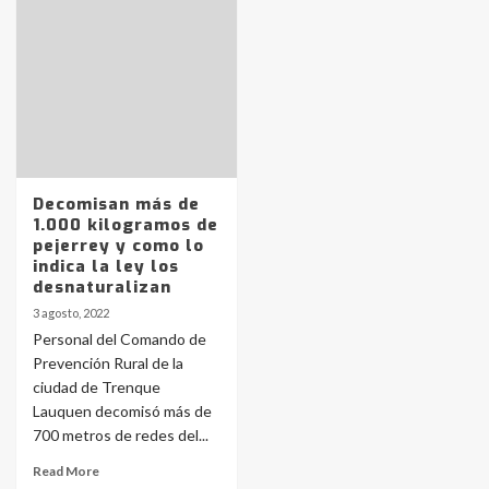
Identidad de los adolescentes
pampeanos que fueron
protagonistas del fatal accidente
en la mañana del lunes
3
Accidente en Ruta 5: falleció un
joven de Trenque Lauquen
4
Decomisan más de
1.000 kilogramos de
pejerrey y como lo
Los precios de los combustibles en
indica la ley los
La Pampa, desde YPF hasta Axion
desnaturalizan
entre 857 a 1338 pesos
5
3 agosto, 2022
Personal del Comando de
Prevención Rural de la
La Bolsa de Cereales de Bahía
ciudad de Trenque
Blanca anticipa que Agosto vendrá
con lluvias y heladas, en gran parte
Lauquen decomisó más de
de la provincia
6
700 metros de redes del...
Read More
T.Lauquen: tres jóvenes que