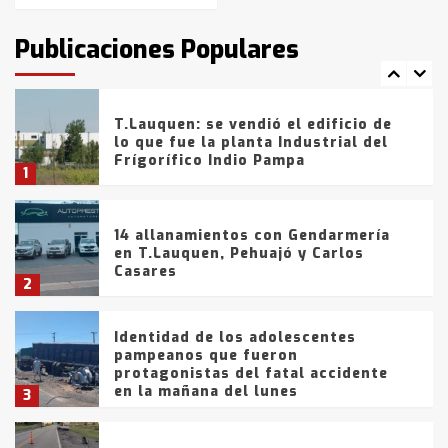
intentaron evadir a la Policía
fueron detenidos por
Publicaciones Populares
comercialización de drogas en la
7
tarde del sábado
T.Lauquen: se vendió el edificio de
lo que fue la planta Industrial del
Frígorífico Indio Pampa
1
14 allanamientos con Gendarmería
en T.Lauquen, Pehuajó y Carlos
Casares
2
Identidad de los adolescentes
pampeanos que fueron
protagonistas del fatal accidente
en la mañana del lunes
3