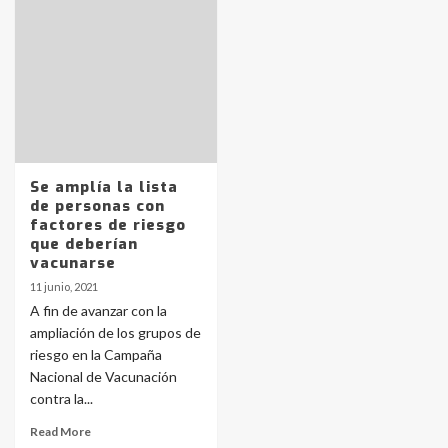
Identidad de los adolescentes
pampeanos que fueron
protagonistas del fatal accidente
en la mañana del lunes
3
Accidente en Ruta 5: falleció un
joven de Trenque Lauquen
4
Se amplía la lista
de personas con
factores de riesgo
Los precios de los combustibles en
que deberían
La Pampa, desde YPF hasta Axion
vacunarse
entre 857 a 1338 pesos
5
11 junio, 2021
A fin de avanzar con la
ampliación de los grupos de
La Bolsa de Cereales de Bahía
riesgo en la Campaña
Blanca anticipa que Agosto vendrá
con lluvias y heladas, en gran parte
Nacional de Vacunación
de la provincia
6
contra la...
Read More
T.Lauquen: tres jóvenes que