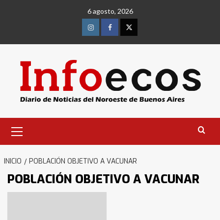
Saltar
6 agosto, 2026
al
contenido
Instagram
Facebook
Twitter
Menú
primario
INICIO
POBLACIÓN OBJETIVO A VACUNAR
POBLACIÓN OBJETIVO A VACUNAR