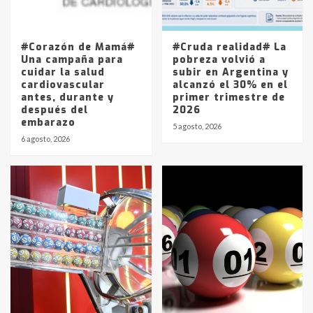
Los precios de los combustibles en
La Pampa, desde YPF hasta Axion
entre 857 a 1338 pesos
5
#Corazón de Mamá#
#Cruda realidad# La
Una campaña para
pobreza volvió a
cuidar la salud
subir en Argentina y
cardiovascular
alcanzó el 30% en el
antes, durante y
primer trimestre de
después del
2026
embarazo
5 agosto, 2026
6 agosto, 2026