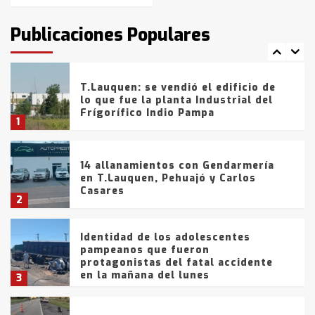
intentaron evadir a la Policía
fueron detenidos por
Publicaciones Populares
comercialización de drogas en la
7
tarde del sábado
T.Lauquen: se vendió el edificio de
lo que fue la planta Industrial del
Frígorífico Indio Pampa
1
14 allanamientos con Gendarmería
en T.Lauquen, Pehuajó y Carlos
Casares
2
Identidad de los adolescentes
pampeanos que fueron
protagonistas del fatal accidente
en la mañana del lunes
3