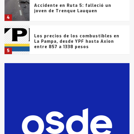
Accidente en Ruta 5: falleció un
joven de Trenque Lauquen
4
Los precios de los combustibles en
La Pampa, desde YPF hasta Axion
entre 857 a 1338 pesos
5
La Bolsa de Cereales de Bahía
Blanca anticipa que Agosto vendrá
con lluvias y heladas, en gran parte
de la provincia
6
T.Lauquen: tres jóvenes que
intentaron evadir a la Policía
fueron detenidos por
comercialización de drogas en la
7
tarde del sábado