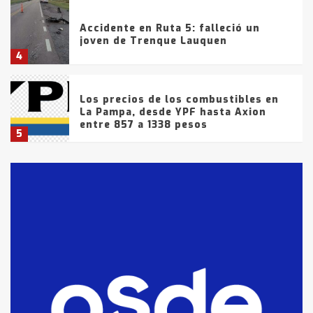
Accidente en Ruta 5: falleció un
joven de Trenque Lauquen
4
Los precios de los combustibles en
La Pampa, desde YPF hasta Axion
entre 857 a 1338 pesos
5
La Bolsa de Cereales de Bahía
Blanca anticipa que Agosto vendrá
con lluvias y heladas, en gran parte
de la provincia
6
T.Lauquen: tres jóvenes que
intentaron evadir a la Policía
fueron detenidos por
comercialización de drogas en la
7
tarde del sábado