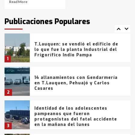
Read More
T.Lauquen: tres jóvenes que
intentaron evadir a la Policía
fueron detenidos por
Publicaciones Populares
comercialización de drogas en la
7
tarde del sábado
T.Lauquen: se vendió el edificio de
lo que fue la planta Industrial del
Frígorífico Indio Pampa
1
14 allanamientos con Gendarmería
en T.Lauquen, Pehuajó y Carlos
Casares
2
Identidad de los adolescentes
pampeanos que fueron
protagonistas del fatal accidente
en la mañana del lunes
3