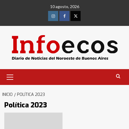
Saltar
10 agosto, 2026
al
contenido
Instagram
Facebook
Twitter
Menú
primario
INICIO
POLÍTICA 2023
Política 2023