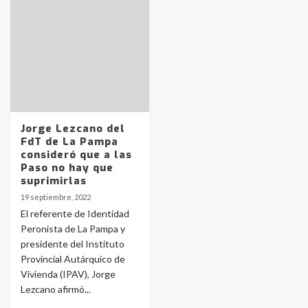
Identidad de los adolescentes
pampeanos que fueron
protagonistas del fatal accidente
en la mañana del lunes
3
Accidente en Ruta 5: falleció un
joven de Trenque Lauquen
Jorge Lezcano del
4
FdT de La Pampa
consideró que a las
Paso no hay que
Los precios de los combustibles en
suprimirlas
La Pampa, desde YPF hasta Axion
19 septiembre, 2022
entre 857 a 1338 pesos
5
El referente de Identidad
Peronista de La Pampa y
presidente del Instituto
La Bolsa de Cereales de Bahía
Provincial Autárquico de
Blanca anticipa que Agosto vendrá
con lluvias y heladas, en gran parte
Vivienda (IPAV), Jorge
de la provincia
6
Lezcano afirmó...