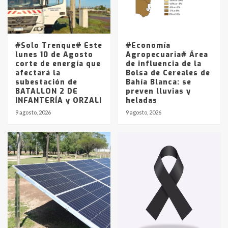
Los precios de los combustibles en
La Pampa, desde YPF hasta Axion
entre 857 a 1338 pesos
5
#Solo Trenque# Este
#Economía
lunes 10 de Agosto
Agropecuaria# Área
corte de energía que
de influencia de la
afectará la
Bolsa de Cereales de
subestación de
Bahía Blanca: se
BATALLON 2 DE
preven lluvias y
INFANTERÍA y ORZALI
heladas
9 agosto, 2026
9 agosto, 2026