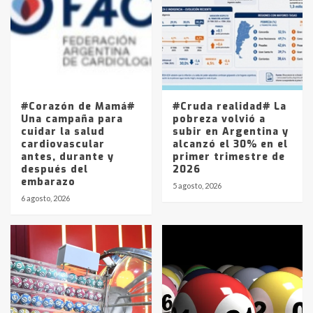
joven de Trenque Lauquen
4
Los precios de los combustibles en
La Pampa, desde YPF hasta Axion
entre 857 a 1338 pesos
5
#Corazón de Mamá#
#Cruda realidad# La
Una campaña para
pobreza volvió a
cuidar la salud
subir en Argentina y
cardiovascular
alcanzó el 30% en el
antes, durante y
primer trimestre de
después del
2026
embarazo
5 agosto, 2026
6 agosto, 2026