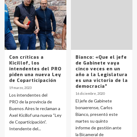
Identidad de los adolescentes
pampeanos que fueron
protagonistas del fatal accidente
en la mañana del lunes
3
Con críticas a
Bianco: «Que el jefe
Kicillof, los
de Gabinete vaya
Accidente en Ruta 5: falleció un
intendentes del PRO
cinco veces en un
joven de Trenque Lauquen
piden una nueva Ley
año a la Legislatura
4
de Coparticipación
es una victoria de la
democracia”
19 marzo, 2023
16 diciembre, 2020
Los intendentes del
Los precios de los combustibles en
El jefe de Gabinete
PRO de la provincia de
La Pampa, desde YPF hasta Axion
bonaerense, Carlos
Buenos Aires le reclaman a
entre 857 a 1338 pesos
5
Bianco, presentó este
Axel Kicillof una nueva “Ley
martes su quinto
de Coparticipación”.
informe de gestión ante
Intendente del...
La Bolsa de Cereales de Bahía
la Bicameral de
Blanca anticipa que Agosto vendrá