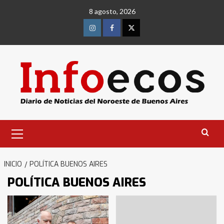
Saltar
8 agosto, 2026
al
contenido
Instagram
Facebook
Twitter
Menú
primario
INICIO
POLÍTICA BUENOS AIRES
POLÍTICA BUENOS AIRES