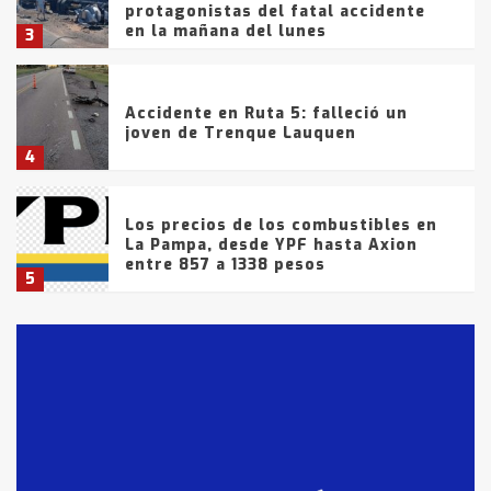
protagonistas del fatal accidente
en la mañana del lunes
3
Accidente en Ruta 5: falleció un
joven de Trenque Lauquen
4
Los precios de los combustibles en
La Pampa, desde YPF hasta Axion
entre 857 a 1338 pesos
5
La Bolsa de Cereales de Bahía
Blanca anticipa que Agosto vendrá
con lluvias y heladas, en gran parte
de la provincia
6
T.Lauquen: tres jóvenes que
intentaron evadir a la Policía