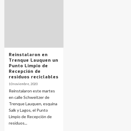
Identidad de los adolescentes
pampeanos que fueron
protagonistas del fatal accidente
en la mañana del lunes
3
Accidente en Ruta 5: falleció un
joven de Trenque Lauquen
Reinstalaron en
4
Trenque Lauquen un
Punto Limpio de
Recepción de
Los precios de los combustibles en
residuos reciclables
La Pampa, desde YPF hasta Axion
10 noviembre, 2020
entre 857 a 1338 pesos
5
Reinstalaron este martes
en calle Schweitzer de
Trenque Lauquen, esquina
La Bolsa de Cereales de Bahía
Salk y Lagos, el Punto
Blanca anticipa que Agosto vendrá
con lluvias y heladas, en gran parte
Limpio de Recepción de
de la provincia
6
residuos...