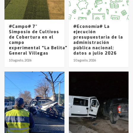
Los precios de los combustibles en
La Pampa, desde YPF hasta Axion
entre 857 a 1338 pesos
5
#Campo# 7°
#Economía# La
Simposio de Cultivos
ejecución
de Cobertura en el
presupuestaria de la
campo
administración
experimental “La Belita” del INTA
pública nacional:
General Villegas
datos a julio 2026
10 agosto, 2026
10 agosto, 2026