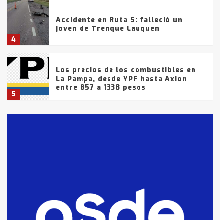
Accidente en Ruta 5: falleció un
joven de Trenque Lauquen
4
Los precios de los combustibles en
La Pampa, desde YPF hasta Axion
entre 857 a 1338 pesos
5
La Bolsa de Cereales de Bahía
Blanca anticipa que Agosto vendrá
con lluvias y heladas, en gran parte
de la provincia
6
T.Lauquen: tres jóvenes que
intentaron evadir a la Policía
fueron detenidos por
comercialización de drogas en la
7
tarde del sábado