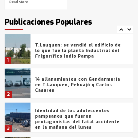
Read More
T.Lauquen: tres jóvenes que
intentaron evadir a la Policía
fueron detenidos por
Publicaciones Populares
comercialización de drogas en la
7
tarde del sábado
T.Lauquen: se vendió el edificio de
lo que fue la planta Industrial del
Frígorífico Indio Pampa
1
14 allanamientos con Gendarmería
en T.Lauquen, Pehuajó y Carlos
Casares
2
Identidad de los adolescentes
pampeanos que fueron
protagonistas del fatal accidente
en la mañana del lunes
3