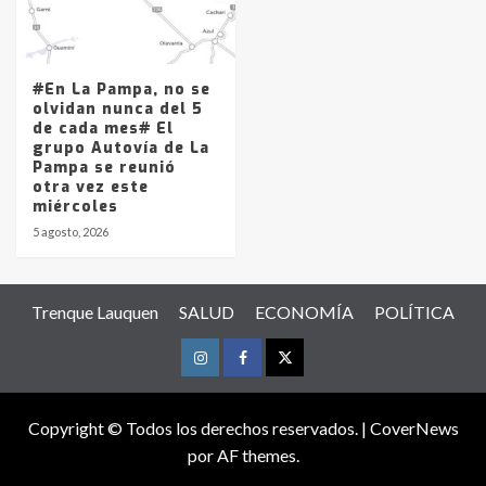
#En La Pampa, no se
olvidan nunca del 5
de cada mes# El
grupo Autovía de La
Pampa se reunió
otra vez este
miércoles
5 agosto, 2026
Trenque Lauquen
SALUD
ECONOMÍA
POLÍTICA
Instagram
Facebook
Twitter
Copyright © Todos los derechos reservados.
|
CoverNews
por AF themes.