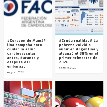
Accidente en Ruta 5: falleció un
joven de Trenque Lauquen
4
Los precios de los combustibles en
La Pampa, desde YPF hasta Axion
entre 857 a 1338 pesos
5
#Corazón de Mamá#
#Cruda realidad# La
Una campaña para
pobreza volvió a
cuidar la salud
subir en Argentina y
cardiovascular
alcanzó el 30% en el
antes, durante y
primer trimestre de
después del
2026
embarazo
5 agosto, 2026
6 agosto, 2026