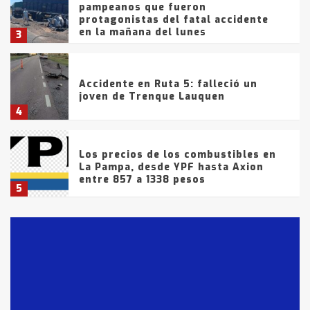
pampeanos que fueron
protagonistas del fatal accidente
en la mañana del lunes
3
Accidente en Ruta 5: falleció un
joven de Trenque Lauquen
4
Los precios de los combustibles en
La Pampa, desde YPF hasta Axion
entre 857 a 1338 pesos
5
La Bolsa de Cereales de Bahía
Blanca anticipa que Agosto vendrá
con lluvias y heladas, en gran parte
de la provincia
6
T.Lauquen: tres jóvenes que