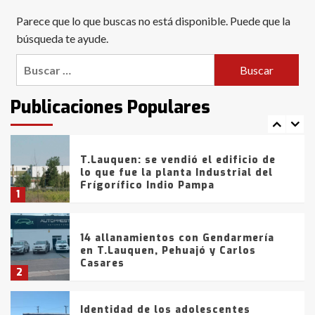
Blanca anticipa que Agosto vendrá
Parece que lo que buscas no está disponible. Puede que la
con lluvias y heladas, en gran parte
de la provincia
búsqueda te ayude.
6
Buscar:
T.Lauquen: tres jóvenes que
intentaron evadir a la Policía
fueron detenidos por
Publicaciones Populares
comercialización de drogas en la
7
tarde del sábado
T.Lauquen: se vendió el edificio de
lo que fue la planta Industrial del
Frígorífico Indio Pampa
1
14 allanamientos con Gendarmería
en T.Lauquen, Pehuajó y Carlos
Casares
2
Identidad de los adolescentes