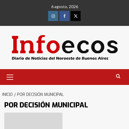
Saltar
6 agosto, 2026
al
contenido
Instagram
Facebook
Twitter
Menú
primario
INICIO
POR DECISIÓN MUNICIPAL
POR DECISIÓN MUNICIPAL
Identidad de los adolescentes