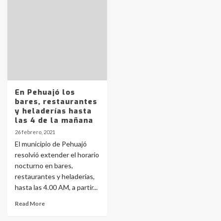
pampeanos que fueron
protagonistas del fatal accidente
en la mañana del lunes
3
Accidente en Ruta 5: falleció un
joven de Trenque Lauquen
4
En Pehuajó los
bares, restaurantes
Los precios de los combustibles en
y heladerías hasta
La Pampa, desde YPF hasta Axion
las 4 de la mañana
entre 857 a 1338 pesos
5
26 febrero, 2021
El municipio de Pehuajó
resolvió extender el horario
La Bolsa de Cereales de Bahía
nocturno en bares,
Blanca anticipa que Agosto vendrá
con lluvias y heladas, en gran parte
restaurantes y heladerías,
de la provincia
6
hasta las 4.00 AM, a partir...
Read More
T.Lauquen: tres jóvenes que
intentaron evadir a la Policía