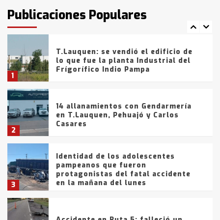
fueron detenidos por
Publicaciones Populares
comercialización de drogas en la
7
tarde del sábado
T.Lauquen: se vendió el edificio de
lo que fue la planta Industrial del
Frígorífico Indio Pampa
1
14 allanamientos con Gendarmería
en T.Lauquen, Pehuajó y Carlos
Casares
2
Identidad de los adolescentes
pampeanos que fueron
protagonistas del fatal accidente
en la mañana del lunes
3
Accidente en Ruta 5: falleció un