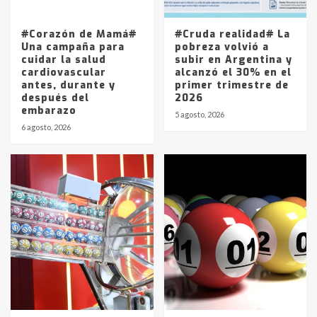
La Pampa, desde YPF hasta Axion
entre 857 a 1338 pesos
5
#Corazón de Mamá#
#Cruda realidad# La
Una campaña para
pobreza volvió a
cuidar la salud
subir en Argentina y
cardiovascular
alcanzó el 30% en el
antes, durante y
primer trimestre de
después del
2026
embarazo
5 agosto, 2026
6 agosto, 2026