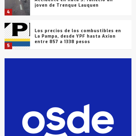
joven de Trenque Lauquen
4
Los precios de los combustibles en
La Pampa, desde YPF hasta Axion
entre 857 a 1338 pesos
5
La Bolsa de Cereales de Bahía
Blanca anticipa que Agosto vendrá
con lluvias y heladas, en gran parte
de la provincia
6
T.Lauquen: tres jóvenes que
intentaron evadir a la Policía
fueron detenidos por
comercialización de drogas en la
7
tarde del sábado
T.Lauquen: se vendió el edificio de