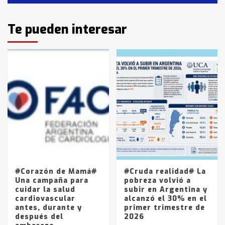
Identidad de los adolescentes
Te pueden interesar
pampeanos que fueron
protagonistas del fatal accidente
en la mañana del lunes
3
Accidente en Ruta 5: falleció un
joven de Trenque Lauquen
4
Los precios de los combustibles en
La Pampa, desde YPF hasta Axion
entre 857 a 1338 pesos
5
#Corazón de Mamá#
#Cruda realidad# La
Una campaña para
pobreza volvió a
cuidar la salud
subir en Argentina y
cardiovascular
alcanzó el 30% en el
antes, durante y
primer trimestre de
después del
2026