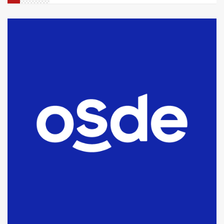
La Bolsa de Cereales de Bahía
Blanca anticipa que Agosto vendrá
con lluvias y heladas, en gran parte
de la provincia
6
T.Lauquen: tres jóvenes que
intentaron evadir a la Policía
fueron detenidos por
comercialización de drogas en la
7
tarde del sábado
T.Lauquen: se vendió el edificio de
lo que fue la planta Industrial del
Frígorífico Indio Pampa
1
14 allanamientos con Gendarmería
en T.Lauquen, Pehuajó y Carlos
Casares
2