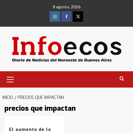
Saltar
8 agosto, 2026
al
contenido
Instagram
Facebook
Twitter
Menú
primario
Identidad de los adolescentes
pampeanos que fueron
protagonistas del fatal accidente
INICIO
PRECIOS QUE IMPACTAN
en la mañana del lunes
3
precios que impactan
Accidente en Ruta 5: falleció un
joven de Trenque Lauquen
El aumento de la