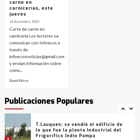
4
carne en
carnicerías, este
jueves
Los precios de los combustibles en
14 diciembre, 2023
La Pampa, desde YPF hasta Axion
Corte de carne en
entre 857 a 1338 pesos
5
carnicería Los lectores se
comunican con Infoecos a
través de
La Bolsa de Cereales de Bahía
infoecosnoticias@gmail.com
Blanca anticipa que Agosto vendrá
con lluvias y heladas, en gran parte
y envían información sobre
de la provincia
6
como...
Read More
T.Lauquen: tres jóvenes que
intentaron evadir a la Policía
fueron detenidos por
Publicaciones Populares
comercialización de drogas en la
7
tarde del sábado
T.Lauquen: se vendió el edificio de
lo que fue la planta Industrial del
Frígorífico Indio Pampa
1