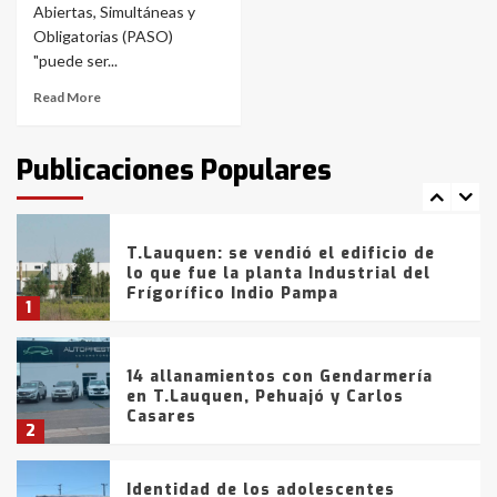
Abiertas, Simultáneas y
Blanca anticipa que Agosto vendrá
con lluvias y heladas, en gran parte
Obligatorias (PASO)
de la provincia
6
"puede ser...
Read More
T.Lauquen: tres jóvenes que
intentaron evadir a la Policía
fueron detenidos por
Publicaciones Populares
comercialización de drogas en la
7
tarde del sábado
T.Lauquen: se vendió el edificio de
lo que fue la planta Industrial del
Frígorífico Indio Pampa
1
14 allanamientos con Gendarmería
en T.Lauquen, Pehuajó y Carlos
Casares
2
Identidad de los adolescentes