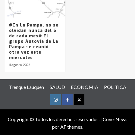
#En La Pampa, no se
olvidan nunca del 5
de cada mes# El
grupo Autovía de La
Pampa se reunió
otra vez este
miércoles
5 agosto, 2026
Trenque Lauquen
SALUD
ECONOMÍA
POLÍTICA
Instagram
Facebook
Twitter
Copyright © Todos los derechos reservados.
|
CoverNews
por AF themes.