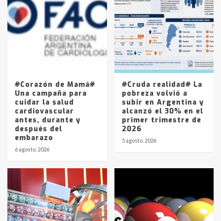
Accidente en Ruta 5: falleció un
joven de Trenque Lauquen
4
Los precios de los combustibles en
La Pampa, desde YPF hasta Axion
entre 857 a 1338 pesos
5
#Corazón de Mamá#
#Cruda realidad# La
Una campaña para
pobreza volvió a
cuidar la salud
subir en Argentina y
cardiovascular
alcanzó el 30% en el
antes, durante y
primer trimestre de
después del
2026
embarazo
5 agosto, 2026
6 agosto, 2026