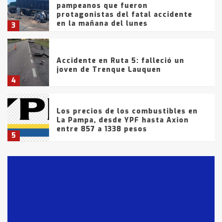
pampeanos que fueron
protagonistas del fatal accidente
en la mañana del lunes
3
Accidente en Ruta 5: falleció un
joven de Trenque Lauquen
4
Los precios de los combustibles en
La Pampa, desde YPF hasta Axion
entre 857 a 1338 pesos
5
La Bolsa de Cereales de Bahía
Blanca anticipa que Agosto vendrá
con lluvias y heladas, en gran parte
de la provincia
6
T.Lauquen: tres jóvenes que