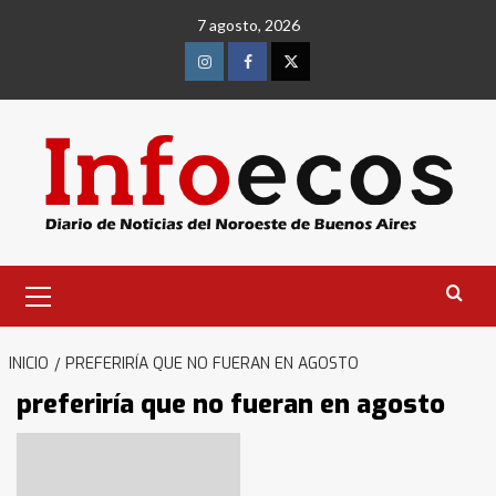
Saltar
7 agosto, 2026
al
contenido
Instagram
Facebook
Twitter
Menú
primario
INICIO
PREFERIRÍA QUE NO FUERAN EN AGOSTO
preferiría que no fueran en agosto