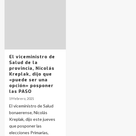
Identidad de los adolescentes
pampeanos que fueron
protagonistas del fatal accidente
en la mañana del lunes
3
El viceministro de
Salud de la
provincia, Nicolás
Accidente en Ruta 5: falleció un
Kreplak, dijo que
joven de Trenque Lauquen
«puede ser una
4
opción» posponer
las PASO
19 febrero, 2021
Los precios de los combustibles en
El viceministro de Salud
La Pampa, desde YPF hasta Axion
bonaerense, Nicolás
entre 857 a 1338 pesos
5
Kreplak, dijo este jueves
que posponer las
elecciones Primarias,
La Bolsa de Cereales de Bahía