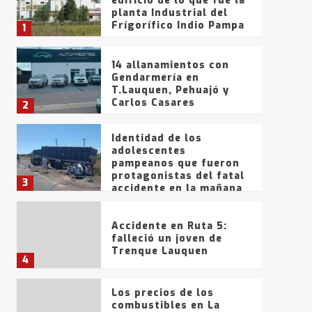
edificio de lo que fue la
planta Industrial del
Frígorífico Indio Pampa
1
14 allanamientos con
Gendarmería en
T.Lauquen, Pehuajó y
Carlos Casares
2
Identidad de los
adolescentes
pampeanos que fueron
protagonistas del fatal
3
accidente en la mañana
del lunes
Accidente en Ruta 5:
falleció un joven de
Trenque Lauquen
4
Los precios de los
combustibles en La