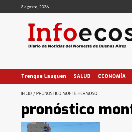
Saltar
8 agosto, 2026
al
contenido
Trenque Lauquen
SALUD
ECONOMÍA
INICIO
PRONÓSTICO MONTE HERMOSO
pronóstico mon