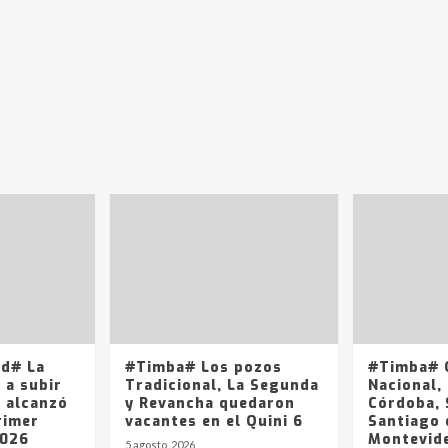
ad# La
#Timba# Los pozos
#Timba# Q
 a subir
Tradicional, La Segunda
Nacional, 
y alcanzó
y Revancha quedaron
Córdoba, 
rimer
vacantes en el Quini 6
Santiago 
2026
Montevide
5 agosto, 2026