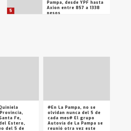
Pampa, desde YPF hasta
Axion entre 857 a 1338
5
pesos
La Bolsa de Cereales de
Bahía Blanca anticipa
que Agosto vendrá con
lluvias y heladas, en
6
gran parte de la
provincia
T.Lauquen: tres jóvenes
que intentaron evadir a
la Policía fueron
detenidos por
7
comercialización de
drogas en la tarde del
sábado
T.Lauquen: se vendió el
edificio de lo que fue la
planta Industrial del
Frígorífico Indio Pampa
uiniela
#En La Pampa, no se
1
Provincia,
olvidan nunca del 5 de
Santa Fe,
cada mes# El grupo
del Estero,
Autovía de La Pampa se
14 allanamientos con
o del 5 de
reunió otra vez este
Gendarmería en