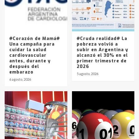
Los precios de los combustibles en
La Pampa, desde YPF hasta Axion
entre 857 a 1338 pesos
5
#Corazón de Mamá#
#Cruda realidad# La
Una campaña para
pobreza volvió a
cuidar la salud
subir en Argentina y
cardiovascular
alcanzó el 30% en el
antes, durante y
primer trimestre de
después del
2026
embarazo
5 agosto, 2026
6 agosto, 2026