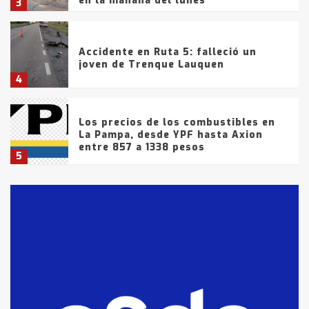
en la mañana del lunes
3
Accidente en Ruta 5: falleció un
joven de Trenque Lauquen
4
Los precios de los combustibles en
La Pampa, desde YPF hasta Axion
entre 857 a 1338 pesos
5
La Bolsa de Cereales de Bahía
Blanca anticipa que Agosto vendrá
con lluvias y heladas, en gran parte
de la provincia
6
T.Lauquen: tres jóvenes que
intentaron evadir a la Policía
fueron detenidos por
comercialización de drogas en la