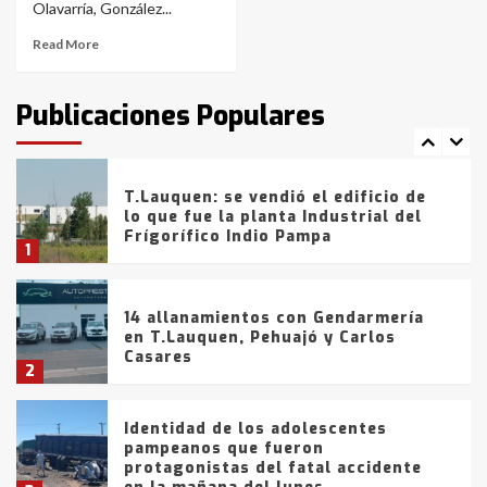
de la provincia
6
Olavarría, González...
Read More
T.Lauquen: tres jóvenes que
intentaron evadir a la Policía
fueron detenidos por
Publicaciones Populares
comercialización de drogas en la
7
tarde del sábado
T.Lauquen: se vendió el edificio de
lo que fue la planta Industrial del
Frígorífico Indio Pampa
1
14 allanamientos con Gendarmería
en T.Lauquen, Pehuajó y Carlos
Casares
2
Identidad de los adolescentes
pampeanos que fueron
protagonistas del fatal accidente