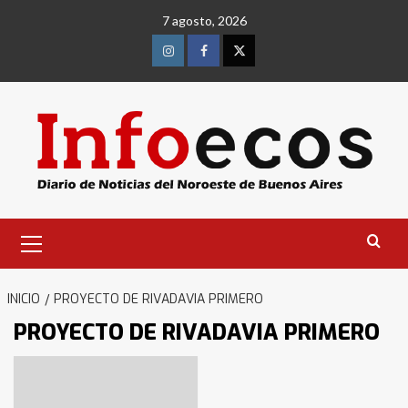
Saltar
7 agosto, 2026
al
contenido
Instagram
Facebook
Twitter
Menú
primario
INICIO
PROYECTO DE RIVADAVIA PRIMERO
PROYECTO DE RIVADAVIA PRIMERO