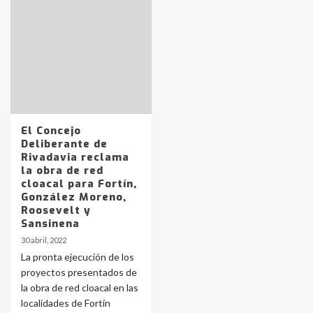
Identidad de los adolescentes
pampeanos que fueron
protagonistas del fatal accidente
en la mañana del lunes
3
El Concejo
Accidente en Ruta 5: falleció un
Deliberante de
joven de Trenque Lauquen
Rivadavia reclama
4
la obra de red
cloacal para Fortín,
González Moreno,
Los precios de los combustibles en
Roosevelt y
La Pampa, desde YPF hasta Axion
Sansinena
entre 857 a 1338 pesos
5
30 abril, 2022
La pronta ejecución de los
proyectos presentados de
La Bolsa de Cereales de Bahía
la obra de red cloacal en las
Blanca anticipa que Agosto vendrá
con lluvias y heladas, en gran parte
localidades de Fortín