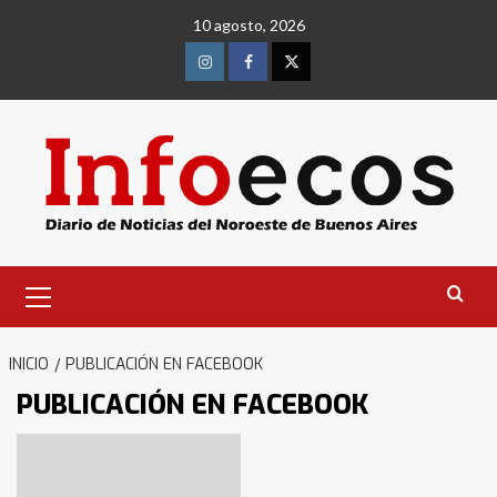
Saltar
10 agosto, 2026
al
contenido
Instagram
Facebook
Twitter
Menú
primario
INICIO
PUBLICACIÓN EN FACEBOOK
PUBLICACIÓN EN FACEBOOK