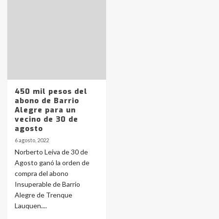
Identidad de los adolescentes
pampeanos que fueron
protagonistas del fatal accidente
en la mañana del lunes
3
Accidente en Ruta 5: falleció un
joven de Trenque Lauquen
450 mil pesos del
4
abono de Barrio
Alegre para un
vecino de 30 de
Los precios de los combustibles en
agosto
La Pampa, desde YPF hasta Axion
6 agosto, 2022
entre 857 a 1338 pesos
5
Norberto Leiva de 30 de
Agosto ganó la orden de
compra del abono
La Bolsa de Cereales de Bahía
Insuperable de Barrio
Blanca anticipa que Agosto vendrá
con lluvias y heladas, en gran parte
Alegre de Trenque
de la provincia
6
Lauquen....