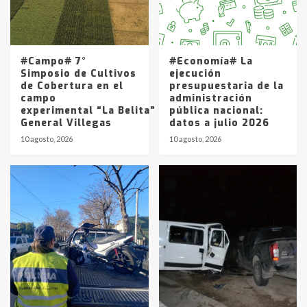
Los precios de los combustibles en
La Pampa, desde YPF hasta Axion
entre 857 a 1338 pesos
5
#Campo# 7°
#Economía# La
Simposio de Cultivos
ejecución
de Cobertura en el
presupuestaria de la
campo
administración
experimental “La Belita” del INTA
pública nacional:
General Villegas
datos a julio 2026
10 agosto, 2026
10 agosto, 2026