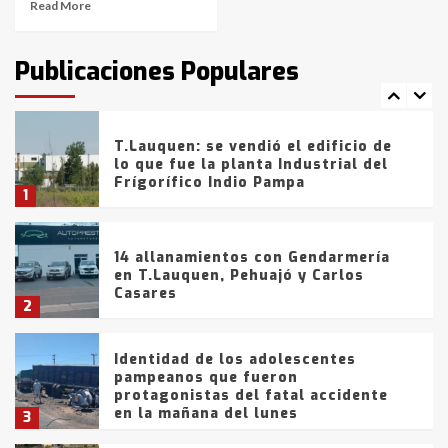
Read More
T.Lauquen: tres jóvenes que
intentaron evadir a la Policía
fueron detenidos por
Publicaciones Populares
comercialización de drogas en la
7
tarde del sábado
T.Lauquen: se vendió el edificio de
lo que fue la planta Industrial del
Frígorífico Indio Pampa
1
14 allanamientos con Gendarmería
en T.Lauquen, Pehuajó y Carlos
Casares
2
Identidad de los adolescentes
pampeanos que fueron
protagonistas del fatal accidente
en la mañana del lunes
3