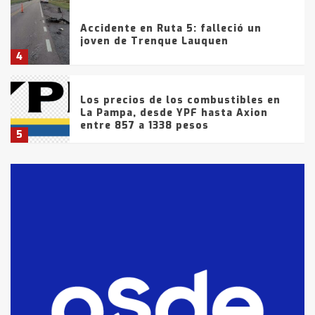
Accidente en Ruta 5: falleció un
joven de Trenque Lauquen
4
Los precios de los combustibles en
La Pampa, desde YPF hasta Axion
entre 857 a 1338 pesos
5
La Bolsa de Cereales de Bahía
Blanca anticipa que Agosto vendrá
con lluvias y heladas, en gran parte
de la provincia
6
T.Lauquen: tres jóvenes que
intentaron evadir a la Policía
fueron detenidos por
comercialización de drogas en la
7
tarde del sábado