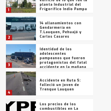
edificio de lo que fue la
planta Industrial del
Frígorífico Indio Pampa
1
14 allanamientos con
Gendarmería en
T.Lauquen, Pehuajó y
Carlos Casares
2
Identidad de los
adolescentes
pampeanos que fueron
protagonistas del fatal
3
accidente en la mañana
del lunes
Accidente en Ruta 5:
falleció un joven de
Trenque Lauquen
4
Los precios de los
combustibles en La