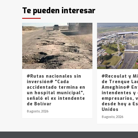
Te pueden interesar
#Rutas nacionales sin
#Recoulat y M
inversión# “Cada
de Trenque La
accidentado termina en
Ameghino# En
un hospital municipal”,
intendentes y
señaló el ex intendente
empresarios, v
de Bolívar
desde hoy a E
Unidos
8 agosto, 2026
8 agosto, 2026