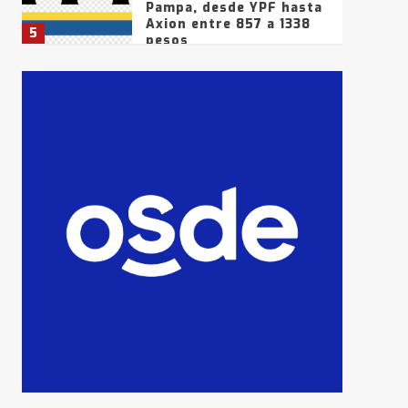
Pampa, desde YPF hasta
Axion entre 857 a 1338
5
pesos
La Bolsa de Cereales de
Bahía Blanca anticipa
que Agosto vendrá con
lluvias y heladas, en
6
gran parte de la
provincia
T.Lauquen: tres jóvenes
que intentaron evadir a
la Policía fueron
detenidos por
7
comercialización de
drogas en la tarde del
sábado
T.Lauquen: se vendió el
edificio de lo que fue la
planta Industrial del
Frígorífico Indio Pampa
1
14 allanamientos con
Gendarmería en