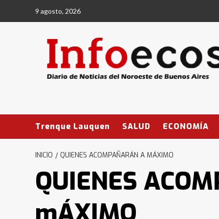
Saltar
9 agosto, 2026
al
contenido
Trenque Lauquen
SALUD
ECONOMÍA
INICIO
QUIENES ACOMPAÑARÁN A MÁXIMO
QUIENES ACOM
mÁXIMO