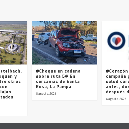
ittelbach,
#Choque en cadena
#Corazón
uquen y
sobre ruta 5# En
campaña p
tre otros
cercanías de Santa
salud car
 con
Rosa, La Pampa
antes, du
iajan
después 
8 agosto, 2026
stados
6 agosto, 2026