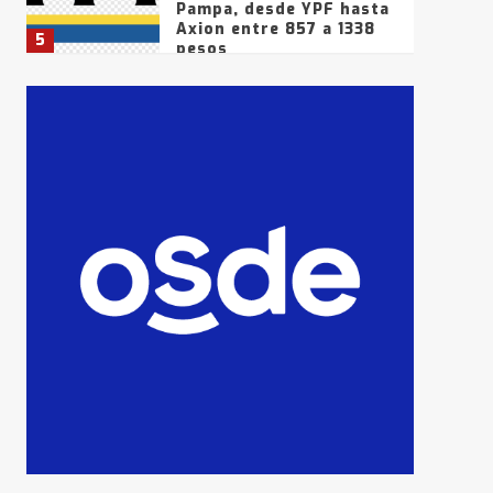
Pampa, desde YPF hasta
Axion entre 857 a 1338
5
pesos
La Bolsa de Cereales de
Bahía Blanca anticipa
que Agosto vendrá con
lluvias y heladas, en
6
gran parte de la
provincia
T.Lauquen: tres jóvenes
que intentaron evadir a
la Policía fueron
detenidos por
7
comercialización de
drogas en la tarde del
sábado
T.Lauquen: se vendió el
edificio de lo que fue la
planta Industrial del
Frígorífico Indio Pampa
1
14 allanamientos con
Gendarmería en