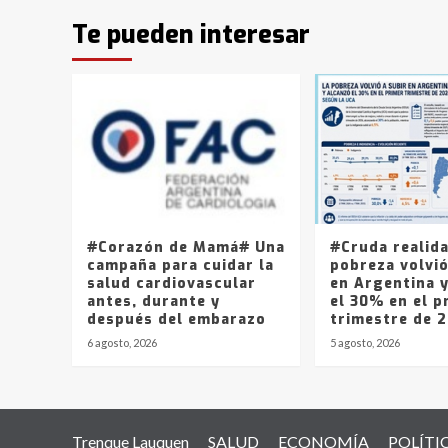
Te pueden interesar
#Corazón de Mamá# Una
#Cruda realid
campaña para cuidar la
pobreza volvió
salud cardiovascular
en Argentina 
antes, durante y
el 30% en el p
después del embarazo
trimestre de 
6 agosto, 2026
5 agosto, 2026
Trenque Lauquen
SALUD
ECONOMÍA
POLÍTI