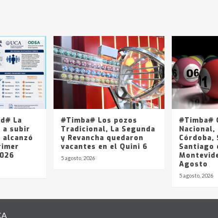
ad# La
#Timba# Los pozos
#Timba# Q
 a subir
Tradicional, La Segunda
Nacional, 
y alcanzó
y Revancha quedaron
Córdoba, 
rimer
vacantes en el Quini 6
Santiago 
2026
Montevide
5 agosto, 2026
Agosto
5 agosto, 2026
CA