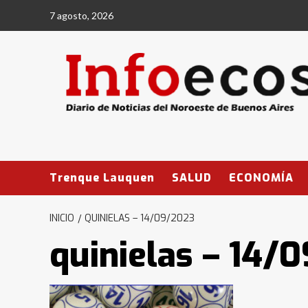
Saltar
7 agosto, 2026
al
contenido
Trenque Lauquen
SALUD
ECONOMÍA
INICIO
QUINIELAS – 14/09/2023
quinielas – 14/