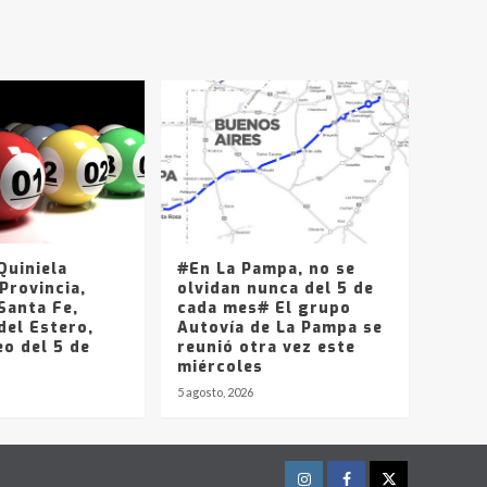
T.Lauquen, Pehuajó y
Carlos Casares
2
Identidad de los
adolescentes
pampeanos que fueron
protagonistas del fatal
3
accidente en la mañana
del lunes
Accidente en Ruta 5:
falleció un joven de
Trenque Lauquen
uiniela
#En La Pampa, no se
4
Provincia,
olvidan nunca del 5 de
Santa Fe,
cada mes# El grupo
del Estero,
Los precios de los
Autovía de La Pampa se
o del 5 de
combustibles en La
reunió otra vez este
Pampa, desde YPF hasta
miércoles
Axion entre 857 a 1338
5 agosto, 2026
5
pesos