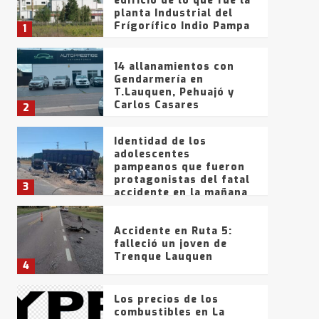
edificio de lo que fue la
planta Industrial del
Frígorífico Indio Pampa
1
14 allanamientos con
Gendarmería en
T.Lauquen, Pehuajó y
Carlos Casares
2
Identidad de los
adolescentes
pampeanos que fueron
protagonistas del fatal
3
accidente en la mañana
del lunes
Accidente en Ruta 5:
falleció un joven de
Trenque Lauquen
4
Los precios de los
combustibles en La