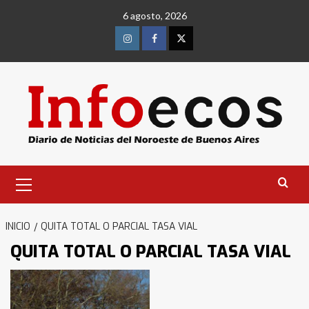
Saltar
6 agosto, 2026
al
contenido
Instagram
Facebook
Twitter
Menú
primario
INICIO
QUITA TOTAL O PARCIAL TASA VIAL
QUITA TOTAL O PARCIAL TASA VIAL
Identidad de los adolescentes