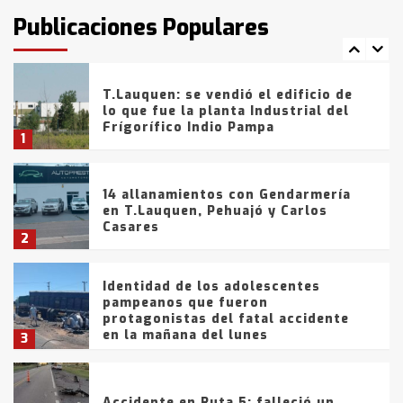
fueron detenidos por
Publicaciones Populares
comercialización de drogas en la
7
tarde del sábado
T.Lauquen: se vendió el edificio de
lo que fue la planta Industrial del
Frígorífico Indio Pampa
1
14 allanamientos con Gendarmería
en T.Lauquen, Pehuajó y Carlos
Casares
2
Identidad de los adolescentes
pampeanos que fueron
protagonistas del fatal accidente
en la mañana del lunes
3
Accidente en Ruta 5: falleció un