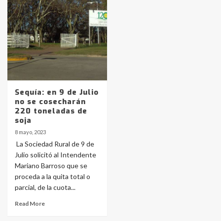
pampeanos que fueron
protagonistas del fatal accidente
en la mañana del lunes
3
Accidente en Ruta 5: falleció un
joven de Trenque Lauquen
4
Sequía: en 9 de Julio
no se cosecharán
Los precios de los combustibles en
220 toneladas de
La Pampa, desde YPF hasta Axion
soja
entre 857 a 1338 pesos
5
8 mayo, 2023
La Sociedad Rural de 9 de
Julio solicitó al Intendente
La Bolsa de Cereales de Bahía
Mariano Barroso que se
Blanca anticipa que Agosto vendrá
con lluvias y heladas, en gran parte
proceda a la quita total o
de la provincia
6
parcial, de la cuota...
Read More
T.Lauquen: tres jóvenes que
intentaron evadir a la Policía