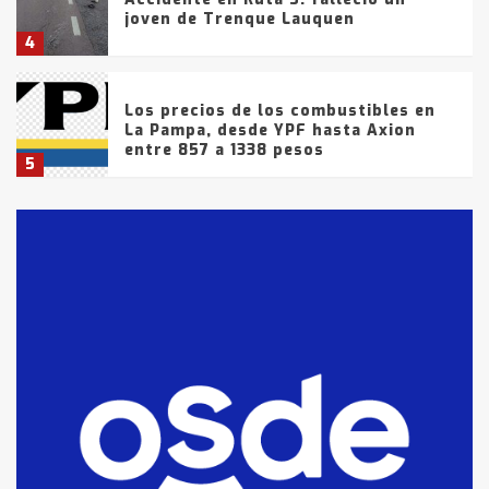
joven de Trenque Lauquen
4
Los precios de los combustibles en
La Pampa, desde YPF hasta Axion
entre 857 a 1338 pesos
5
La Bolsa de Cereales de Bahía
Blanca anticipa que Agosto vendrá
con lluvias y heladas, en gran parte
de la provincia
6
T.Lauquen: tres jóvenes que
intentaron evadir a la Policía
fueron detenidos por
comercialización de drogas en la
7
tarde del sábado
T.Lauquen: se vendió el edificio de