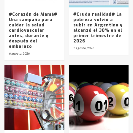
La Pampa, desde YPF hasta Axion
entre 857 a 1338 pesos
5
#Corazón de Mamá#
#Cruda realidad# La
Una campaña para
pobreza volvió a
cuidar la salud
subir en Argentina y
cardiovascular
alcanzó el 30% en el
antes, durante y
primer trimestre de
después del
2026
embarazo
5 agosto, 2026
6 agosto, 2026