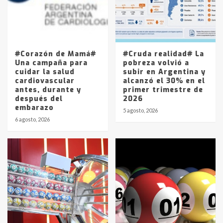
Los precios de los combustibles en
La Pampa, desde YPF hasta Axion
entre 857 a 1338 pesos
5
#Corazón de Mamá#
#Cruda realidad# La
Una campaña para
pobreza volvió a
cuidar la salud
subir en Argentina y
cardiovascular
alcanzó el 30% en el
antes, durante y
primer trimestre de
después del
2026
embarazo
5 agosto, 2026
6 agosto, 2026