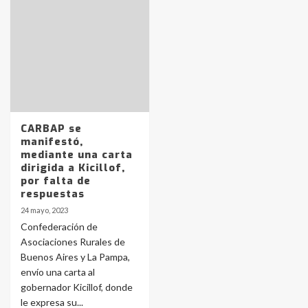
Identidad de los adolescentes
pampeanos que fueron
protagonistas del fatal accidente
en la mañana del lunes
3
Accidente en Ruta 5: falleció un
CARBAP se
joven de Trenque Lauquen
manifestó,
4
mediante una carta
dirigida a Kicillof,
por falta de
Los precios de los combustibles en
respuestas
La Pampa, desde YPF hasta Axion
24 mayo, 2023
entre 857 a 1338 pesos
5
Confederación de
Asociaciones Rurales de
Buenos Aires y La Pampa,
La Bolsa de Cereales de Bahía
envío una carta al
Blanca anticipa que Agosto vendrá
con lluvias y heladas, en gran parte
gobernador Kicillof, donde
de la provincia
6
le expresa su...