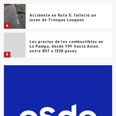
Accidente en Ruta 5: falleció un
joven de Trenque Lauquen
4
Los precios de los combustibles en
La Pampa, desde YPF hasta Axion
entre 857 a 1338 pesos
5
La Bolsa de Cereales de Bahía
Blanca anticipa que Agosto vendrá
con lluvias y heladas, en gran parte
de la provincia
6
T.Lauquen: tres jóvenes que
intentaron evadir a la Policía
fueron detenidos por
comercialización de drogas en la
7
tarde del sábado