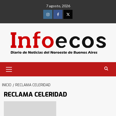
Saltar
7 agosto, 2026
al
contenido
Instagram
Facebook
Twitter
Menú
primario
INICIO
RECLAMA CELERIDAD
RECLAMA CELERIDAD