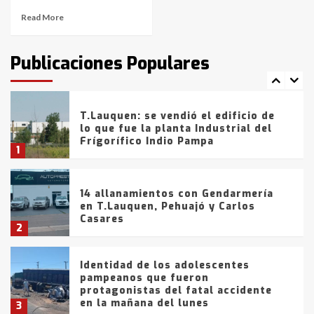
Read More
T.Lauquen: tres jóvenes que
intentaron evadir a la Policía
fueron detenidos por
Publicaciones Populares
comercialización de drogas en la
7
tarde del sábado
T.Lauquen: se vendió el edificio de
lo que fue la planta Industrial del
Frígorífico Indio Pampa
1
14 allanamientos con Gendarmería
en T.Lauquen, Pehuajó y Carlos
Casares
2
Identidad de los adolescentes
pampeanos que fueron
protagonistas del fatal accidente
en la mañana del lunes
3