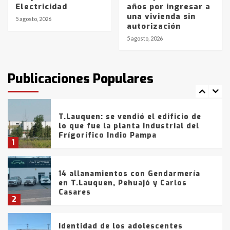
Electricidad
años por ingresar a
Blanca anticipa que Agosto vendrá
una vivienda sin
con lluvias y heladas, en gran parte
5 agosto, 2026
autorización
de la provincia
6
5 agosto, 2026
T.Lauquen: tres jóvenes que
intentaron evadir a la Policía
fueron detenidos por
Publicaciones Populares
comercialización de drogas en la
7
tarde del sábado
T.Lauquen: se vendió el edificio de
lo que fue la planta Industrial del
Frígorífico Indio Pampa
1
14 allanamientos con Gendarmería
en T.Lauquen, Pehuajó y Carlos
Casares
2
Identidad de los adolescentes