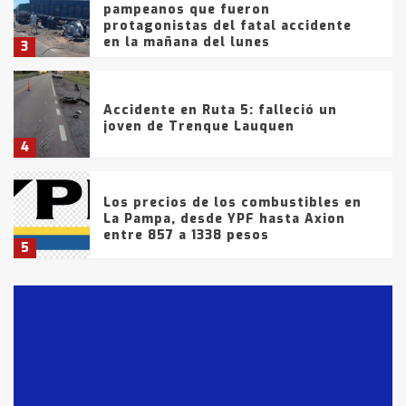
pampeanos que fueron
protagonistas del fatal accidente
en la mañana del lunes
3
Accidente en Ruta 5: falleció un
joven de Trenque Lauquen
4
Los precios de los combustibles en
La Pampa, desde YPF hasta Axion
entre 857 a 1338 pesos
5
La Bolsa de Cereales de Bahía
Blanca anticipa que Agosto vendrá
con lluvias y heladas, en gran parte
de la provincia
6
T.Lauquen: tres jóvenes que