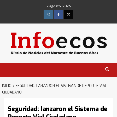
Saltar
7 agosto, 2026
al
contenido
Instagram
Facebook
Twitter
Menú
primario
INICIO
SEGURIDAD: LANZARON EL SISTEMA DE REPORTE VIAL
CIUDADANO
Seguridad: lanzaron el Sistema de