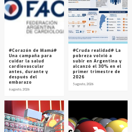
Accidente en Ruta 5: falleció un
joven de Trenque Lauquen
4
Los precios de los combustibles en
La Pampa, desde YPF hasta Axion
entre 857 a 1338 pesos
5
#Corazón de Mamá#
#Cruda realidad# La
Una campaña para
pobreza volvió a
cuidar la salud
subir en Argentina y
cardiovascular
alcanzó el 30% en el
antes, durante y
primer trimestre de
después del
2026
embarazo
5 agosto, 2026
6 agosto, 2026