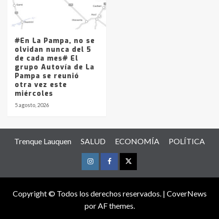
#En La Pampa, no se
olvidan nunca del 5
de cada mes# El
grupo Autovía de La
Pampa se reunió
otra vez este
miércoles
5 agosto, 2026
Trenque Lauquen
SALUD
ECONOMÍA
POLÍTICA
Instagram
Facebook
Twitter
Copyright © Todos los derechos reservados.
|
CoverNews
por AF themes.