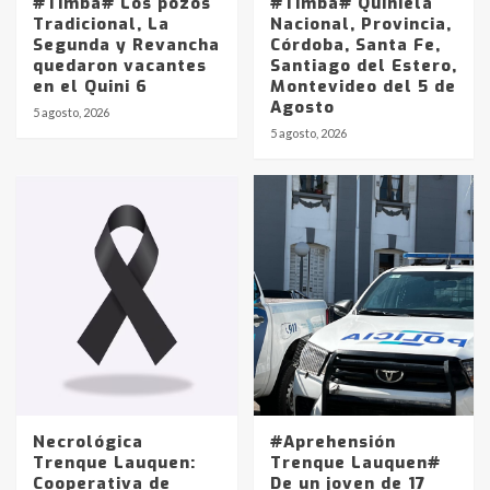
#Timba# Los pozos
#Timba# Quiniela
Tradicional, La
Nacional, Provincia,
Segunda y Revancha
Córdoba, Santa Fe,
quedaron vacantes
Santiago del Estero,
en el Quini 6
Montevideo del 5 de
Agosto
5 agosto, 2026
Identidad de los adolescentes
5 agosto, 2026
pampeanos que fueron
protagonistas del fatal accidente
en la mañana del lunes
3
Accidente en Ruta 5: falleció un
joven de Trenque Lauquen
4
Los precios de los combustibles en
La Pampa, desde YPF hasta Axion
entre 857 a 1338 pesos
5
Necrológica
#Aprehensión
Trenque Lauquen:
Trenque Lauquen#
Cooperativa de
De un joven de 17
La Bolsa de Cereales de Bahía