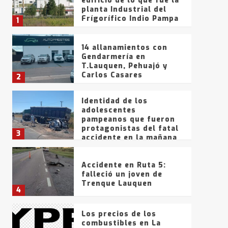
edificio de lo que fue la
planta Industrial del
Frígorífico Indio Pampa
1
14 allanamientos con
Gendarmería en
T.Lauquen, Pehuajó y
Carlos Casares
2
Identidad de los
adolescentes
pampeanos que fueron
protagonistas del fatal
3
accidente en la mañana
del lunes
Accidente en Ruta 5:
falleció un joven de
Trenque Lauquen
4
Los precios de los
combustibles en La