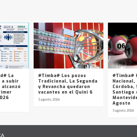
ad# La
#Timba# Los pozos
#Timba# Q
 a subir
Tradicional, La Segunda
Nacional, 
y alcanzó
y Revancha quedaron
Córdoba, 
rimer
vacantes en el Quini 6
Santiago 
2026
Montevide
5 agosto, 2026
Agosto
5 agosto, 2026
CA