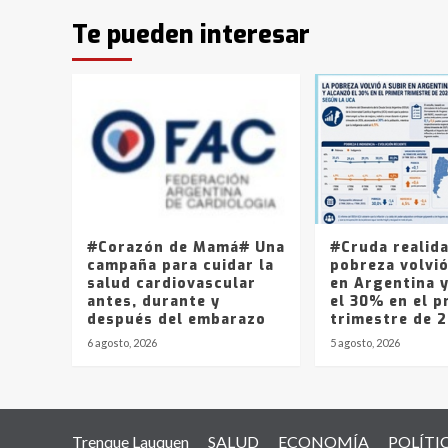
Te pueden interesar
#Corazón de Mamá# Una
#Cruda realid
campaña para cuidar la
pobreza volvió
salud cardiovascular
en Argentina 
antes, durante y
el 30% en el p
después del embarazo
trimestre de 
6 agosto, 2026
5 agosto, 2026
Trenque Lauquen
SALUD
ECONOMÍA
POLÍTI