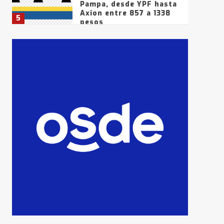
Pampa, desde YPF hasta
Axion entre 857 a 1338
5
pesos
La Bolsa de Cereales de
Bahía Blanca anticipa
que Agosto vendrá con
lluvias y heladas, en
6
gran parte de la
provincia
T.Lauquen: tres jóvenes
que intentaron evadir a
la Policía fueron
detenidos por
7
comercialización de
drogas en la tarde del
sábado
T.Lauquen: se vendió el
edificio de lo que fue la
planta Industrial del
Frígorífico Indio Pampa
1
14 allanamientos con
Gendarmería en