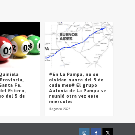
T.Lauquen, Pehuajó y
Carlos Casares
2
Identidad de los
adolescentes
pampeanos que fueron
protagonistas del fatal
3
accidente en la mañana
del lunes
Accidente en Ruta 5:
falleció un joven de
Trenque Lauquen
uiniela
#En La Pampa, no se
4
Provincia,
olvidan nunca del 5 de
Santa Fe,
cada mes# El grupo
del Estero,
Los precios de los
Autovía de La Pampa se
o del 5 de
combustibles en La
reunió otra vez este
Pampa, desde YPF hasta
miércoles
Axion entre 857 a 1338
5 agosto, 2026
5
pesos