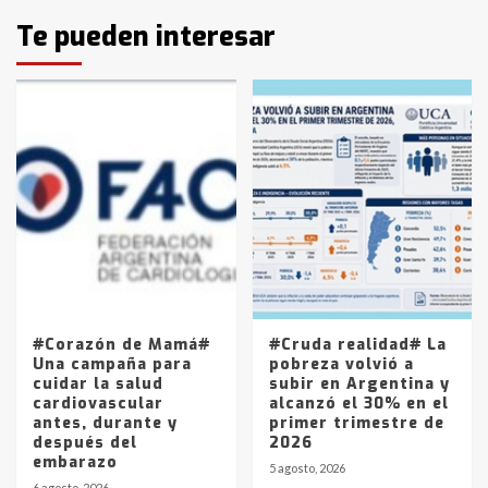
Identidad de los adolescentes
Te pueden interesar
pampeanos que fueron
protagonistas del fatal accidente
en la mañana del lunes
3
Accidente en Ruta 5: falleció un
joven de Trenque Lauquen
4
Los precios de los combustibles en
La Pampa, desde YPF hasta Axion
entre 857 a 1338 pesos
5
#Corazón de Mamá#
#Cruda realidad# La
Una campaña para
pobreza volvió a
cuidar la salud
subir en Argentina y
cardiovascular
alcanzó el 30% en el
antes, durante y
primer trimestre de
después del
2026
embarazo
5 agosto, 2026
6 agosto, 2026