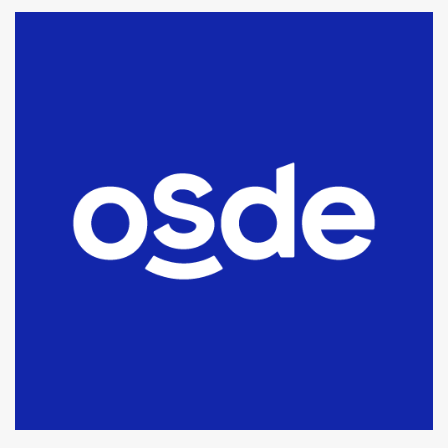
La Bolsa de Cereales de Bahía
Blanca anticipa que Agosto vendrá
con lluvias y heladas, en gran parte
de la provincia
6
T.Lauquen: tres jóvenes que
intentaron evadir a la Policía
fueron detenidos por
comercialización de drogas en la
7
tarde del sábado
T.Lauquen: se vendió el edificio de
lo que fue la planta Industrial del
Frígorífico Indio Pampa
1
14 allanamientos con Gendarmería
en T.Lauquen, Pehuajó y Carlos
Casares
2