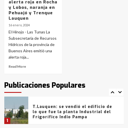
alerta roja en Rocha
y Lobos, naranja en
Los precios de los combustibles en
Pehuajó y Trenque
La Pampa, desde YPF hasta Axion
Lauquen
entre 857 a 1338 pesos
5
16 enero, 2024
El Hinojo - Las Tunas La
Subsecretaría de Recursos
La Bolsa de Cereales de Bahía
Hídricos de la provincia de
Blanca anticipa que Agosto vendrá
con lluvias y heladas, en gran parte
Buenos Aires emitió una
de la provincia
6
alerta roja...
Read More
T.Lauquen: tres jóvenes que
intentaron evadir a la Policía
fueron detenidos por
Publicaciones Populares
comercialización de drogas en la
7
tarde del sábado
T.Lauquen: se vendió el edificio de
lo que fue la planta Industrial del
Frígorífico Indio Pampa
1