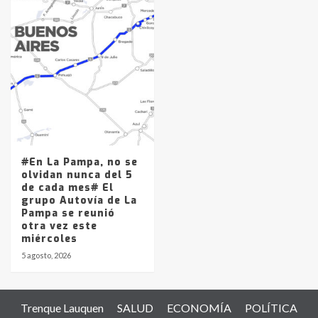
#En La Pampa, no se
olvidan nunca del 5
de cada mes# El
grupo Autovía de La
Pampa se reunió
otra vez este
miércoles
5 agosto, 2026
Trenque Lauquen
SALUD
ECONOMÍA
POLÍTICA