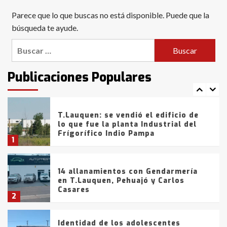
Blanca anticipa que Agosto vendrá
Parece que lo que buscas no está disponible. Puede que la
con lluvias y heladas, en gran parte
de la provincia
búsqueda te ayude.
6
Buscar:
T.Lauquen: tres jóvenes que
intentaron evadir a la Policía
fueron detenidos por
Publicaciones Populares
comercialización de drogas en la
7
tarde del sábado
T.Lauquen: se vendió el edificio de
lo que fue la planta Industrial del
Frígorífico Indio Pampa
1
14 allanamientos con Gendarmería
en T.Lauquen, Pehuajó y Carlos
Casares
2
Identidad de los adolescentes