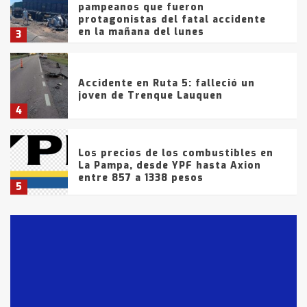
pampeanos que fueron
protagonistas del fatal accidente
en la mañana del lunes
3
Accidente en Ruta 5: falleció un
joven de Trenque Lauquen
4
Los precios de los combustibles en
La Pampa, desde YPF hasta Axion
entre 857 a 1338 pesos
5
La Bolsa de Cereales de Bahía
Blanca anticipa que Agosto vendrá
con lluvias y heladas, en gran parte
de la provincia
6
T.Lauquen: tres jóvenes que