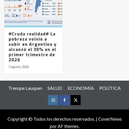
#Cruda realidad# La
pobreza volvió a
subir en Argentina y
alcanzó el 30% en el
primer trimestre de
2026
5 agosto, 2026
Trenque Lauquen
SALUD
ECONOMÍA
POLÍTICA
Instagram
Facebook
Twitter
Copyright © Todos los derechos reservados.
|
CoverNews
por AF themes.