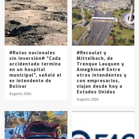
Accidente en Ruta 5: falleció un
joven de Trenque Lauquen
4
Los precios de los combustibles en
La Pampa, desde YPF hasta Axion
entre 857 a 1338 pesos
5
#Rutas nacionales
#Recoulat y
sin inversión# “Cada
Mittelbach, de
accidentado termina
Trenque Lauquen y
en un hospital
Ameghino# Entre
municipal”, señaló el
otros intendentes y
ex intendente de
con empresarios,
Bolívar
viajan desde hoy a
Estados Unidos
8 agosto, 2026
8 agosto, 2026