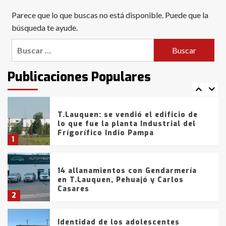
Blanca anticipa que Agosto vendrá
Parece que lo que buscas no está disponible. Puede que la
con lluvias y heladas, en gran parte
de la provincia
búsqueda te ayude.
6
Buscar:
T.Lauquen: tres jóvenes que
intentaron evadir a la Policía
fueron detenidos por
Publicaciones Populares
comercialización de drogas en la
7
tarde del sábado
T.Lauquen: se vendió el edificio de
lo que fue la planta Industrial del
Frígorífico Indio Pampa
1
14 allanamientos con Gendarmería
en T.Lauquen, Pehuajó y Carlos
Casares
2
Identidad de los adolescentes