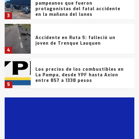
pampeanos que fueron
protagonistas del fatal accidente
en la mañana del lunes
3
Accidente en Ruta 5: falleció un
joven de Trenque Lauquen
4
Los precios de los combustibles en
La Pampa, desde YPF hasta Axion
entre 857 a 1338 pesos
5
La Bolsa de Cereales de Bahía
Blanca anticipa que Agosto vendrá
con lluvias y heladas, en gran parte
de la provincia
6
T.Lauquen: tres jóvenes que