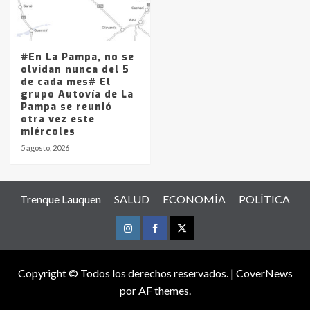
#En La Pampa, no se
olvidan nunca del 5
de cada mes# El
grupo Autovía de La
Pampa se reunió
otra vez este
miércoles
5 agosto, 2026
Trenque Lauquen
SALUD
ECONOMÍA
POLÍTICA
Instagram
Facebook
Twitter
Copyright © Todos los derechos reservados.
|
CoverNews
por AF themes.