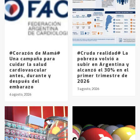
Accidente en Ruta 5: falleció un
joven de Trenque Lauquen
4
Los precios de los combustibles en
La Pampa, desde YPF hasta Axion
entre 857 a 1338 pesos
5
#Corazón de Mamá#
#Cruda realidad# La
Una campaña para
pobreza volvió a
cuidar la salud
subir en Argentina y
cardiovascular
alcanzó el 30% en el
antes, durante y
primer trimestre de
después del
2026
embarazo
5 agosto, 2026
6 agosto, 2026