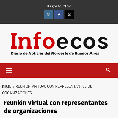
Saltar
8 agosto, 2026
al
contenido
Instagram
Facebook
Twitter
Menú
primario
INICIO
REUNIÓN VIRTUAL CON REPRESENTANTES DE
ORGANIZACIONES
reunión virtual con representantes
de organizaciones