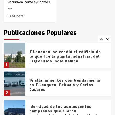
con lluvias y heladas, en gran parte
vacunada, cómo ayudamos
de la provincia
6
a...
Read More
T.Lauquen: tres jóvenes que
intentaron evadir a la Policía
fueron detenidos por
Publicaciones Populares
comercialización de drogas en la
7
tarde del sábado
T.Lauquen: se vendió el edificio de
lo que fue la planta Industrial del
Frígorífico Indio Pampa
1
14 allanamientos con Gendarmería
en T.Lauquen, Pehuajó y Carlos
Casares
2
Identidad de los adolescentes
pampeanos que fueron