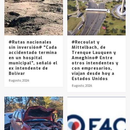
4
Los precios de los combustibles en
La Pampa, desde YPF hasta Axion
entre 857 a 1338 pesos
5
#Rutas nacionales
#Recoulat y
sin inversión# “Cada
Mittelbach, de
accidentado termina
Trenque Lauquen y
en un hospital
Ameghino# Entre
municipal”, señaló el
otros intendentes y
ex intendente de
con empresarios,
Bolívar
viajan desde hoy a
Estados Unidos
8 agosto, 2026
8 agosto, 2026