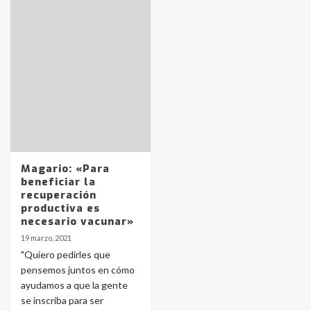
Identidad de los adolescentes
pampeanos que fueron
protagonistas del fatal accidente
en la mañana del lunes
3
Accidente en Ruta 5: falleció un
joven de Trenque Lauquen
Magario: «Para
4
beneficiar la
recuperación
productiva es
Los precios de los combustibles en
necesario vacunar»
La Pampa, desde YPF hasta Axion
19 marzo, 2021
entre 857 a 1338 pesos
5
"Quiero pedirles que
pensemos juntos en cómo
ayudamos a que la gente
La Bolsa de Cereales de Bahía
se inscriba para ser
Blanca anticipa que Agosto vendrá