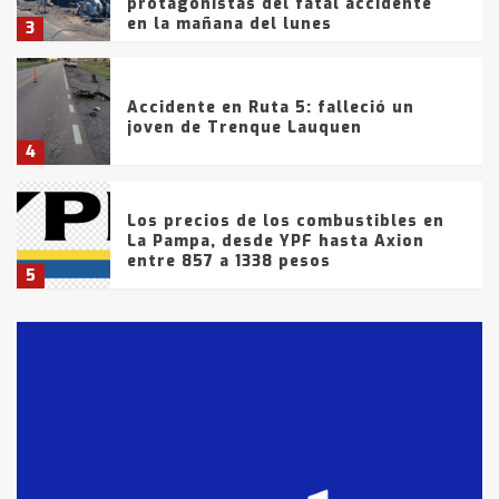
protagonistas del fatal accidente
en la mañana del lunes
3
Accidente en Ruta 5: falleció un
joven de Trenque Lauquen
4
Los precios de los combustibles en
La Pampa, desde YPF hasta Axion
entre 857 a 1338 pesos
5
La Bolsa de Cereales de Bahía
Blanca anticipa que Agosto vendrá
con lluvias y heladas, en gran parte
de la provincia
6
T.Lauquen: tres jóvenes que
intentaron evadir a la Policía
fueron detenidos por