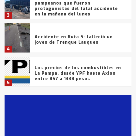
pampeanos que fueron
protagonistas del fatal accidente
en la mañana del lunes
3
Accidente en Ruta 5: falleció un
joven de Trenque Lauquen
4
Los precios de los combustibles en
La Pampa, desde YPF hasta Axion
entre 857 a 1338 pesos
5
La Bolsa de Cereales de Bahía
Blanca anticipa que Agosto vendrá
con lluvias y heladas, en gran parte
de la provincia
6
T.Lauquen: tres jóvenes que