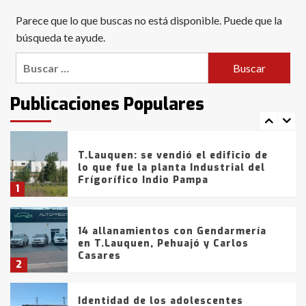
Blanca anticipa que Agosto vendrá
Parece que lo que buscas no está disponible. Puede que la
con lluvias y heladas, en gran parte
de la provincia
búsqueda te ayude.
6
Buscar:
T.Lauquen: tres jóvenes que
intentaron evadir a la Policía
fueron detenidos por
Publicaciones Populares
comercialización de drogas en la
7
tarde del sábado
T.Lauquen: se vendió el edificio de
lo que fue la planta Industrial del
Frígorífico Indio Pampa
1
14 allanamientos con Gendarmería
en T.Lauquen, Pehuajó y Carlos
Casares
2
Identidad de los adolescentes