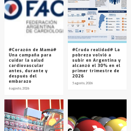
Accidente en Ruta 5: falleció un
joven de Trenque Lauquen
4
Los precios de los combustibles en
La Pampa, desde YPF hasta Axion
entre 857 a 1338 pesos
5
#Corazón de Mamá#
#Cruda realidad# La
Una campaña para
pobreza volvió a
cuidar la salud
subir en Argentina y
cardiovascular
alcanzó el 30% en el
antes, durante y
primer trimestre de
después del
2026
embarazo
5 agosto, 2026
6 agosto, 2026