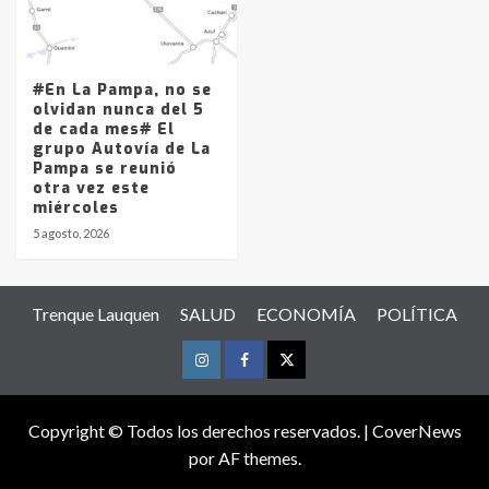
#En La Pampa, no se
olvidan nunca del 5
de cada mes# El
grupo Autovía de La
Pampa se reunió
otra vez este
miércoles
5 agosto, 2026
Trenque Lauquen
SALUD
ECONOMÍA
POLÍTICA
Instagram
Facebook
Twitter
Copyright © Todos los derechos reservados.
|
CoverNews
por AF themes.