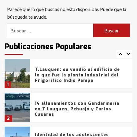
Blanca anticipa que Agosto vendrá
Parece que lo que buscas no está disponible. Puede que la
con lluvias y heladas, en gran parte
de la provincia
búsqueda te ayude.
6
Buscar:
T.Lauquen: tres jóvenes que
intentaron evadir a la Policía
fueron detenidos por
Publicaciones Populares
comercialización de drogas en la
7
tarde del sábado
T.Lauquen: se vendió el edificio de
lo que fue la planta Industrial del
Frígorífico Indio Pampa
1
14 allanamientos con Gendarmería
en T.Lauquen, Pehuajó y Carlos
Casares
2
Identidad de los adolescentes