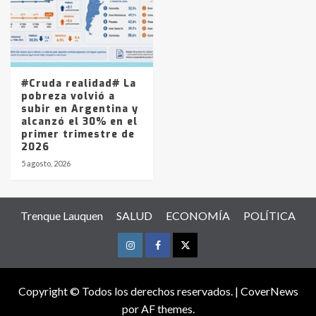
#Cruda realidad# La
pobreza volvió a
subir en Argentina y
alcanzó el 30% en el
primer trimestre de
2026
5 agosto, 2026
Trenque Lauquen
SALUD
ECONOMÍA
POLÍTICA
Instagram
Facebook
Twitter
Copyright © Todos los derechos reservados.
|
CoverNews
por AF themes.