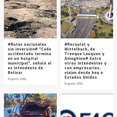
Accidente en Ruta 5: falleció un
joven de Trenque Lauquen
4
Los precios de los combustibles en
La Pampa, desde YPF hasta Axion
entre 857 a 1338 pesos
5
#Rutas nacionales
#Recoulat y
sin inversión# “Cada
Mittelbach, de
accidentado termina
Trenque Lauquen y
en un hospital
Ameghino# Entre
municipal”, señaló el
otros intendentes y
ex intendente de
con empresarios,
Bolívar
viajan desde hoy a
Estados Unidos
8 agosto, 2026
8 agosto, 2026