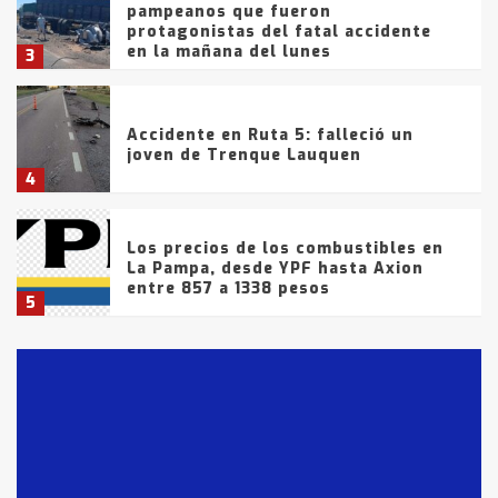
pampeanos que fueron
protagonistas del fatal accidente
en la mañana del lunes
3
Accidente en Ruta 5: falleció un
joven de Trenque Lauquen
4
Los precios de los combustibles en
La Pampa, desde YPF hasta Axion
entre 857 a 1338 pesos
5
La Bolsa de Cereales de Bahía
Blanca anticipa que Agosto vendrá
con lluvias y heladas, en gran parte
de la provincia
6
T.Lauquen: tres jóvenes que