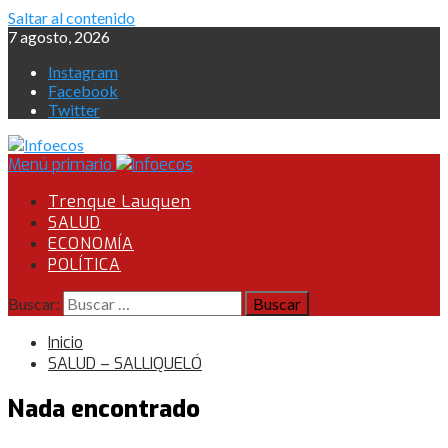
Saltar al contenido
7 agosto, 2026
Instagram
Facebook
Twitter
Menú primario
Trenque Lauquen
SALUD
ECONOMÍA
POLÍTICA
Buscar:
Inicio
SALUD – SALLIQUELÓ
Nada encontrado