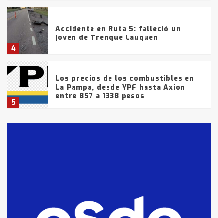
Accidente en Ruta 5: falleció un
joven de Trenque Lauquen
4
Los precios de los combustibles en
La Pampa, desde YPF hasta Axion
entre 857 a 1338 pesos
5
La Bolsa de Cereales de Bahía
Blanca anticipa que Agosto vendrá
con lluvias y heladas, en gran parte
de la provincia
6
T.Lauquen: tres jóvenes que
intentaron evadir a la Policía
fueron detenidos por
comercialización de drogas en la
7
tarde del sábado