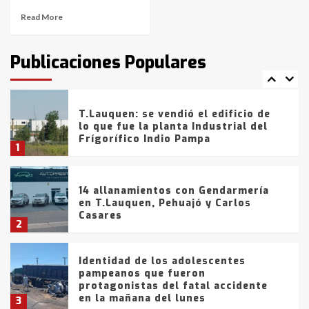
Read More
T.Lauquen: tres jóvenes que
intentaron evadir a la Policía
fueron detenidos por
Publicaciones Populares
comercialización de drogas en la
7
tarde del sábado
T.Lauquen: se vendió el edificio de
lo que fue la planta Industrial del
Frígorífico Indio Pampa
1
14 allanamientos con Gendarmería
en T.Lauquen, Pehuajó y Carlos
Casares
2
Identidad de los adolescentes
pampeanos que fueron
protagonistas del fatal accidente
en la mañana del lunes
3