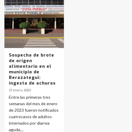
Identidad de los adolescentes
pampeanos que fueron
protagonistas del fatal accidente
en la mañana del lunes
3
Accidente en Ruta 5: falleció un
Sospecha de brote
joven de Trenque Lauquen
de origen
4
alimentario en el
municipio de
Berazategui:
Los precios de los combustibles en
ingesta de achuras
La Pampa, desde YPF hasta Axion
27 enero, 2023
entre 857 a 1338 pesos
5
Entre las primeras tres
semanas del mes de enero
de 2023 fueron notificados
La Bolsa de Cereales de Bahía
cuatrocasos de adultos
Blanca anticipa que Agosto vendrá
con lluvias y heladas, en gran parte
internados por diarrea
de la provincia
6
aguda,...