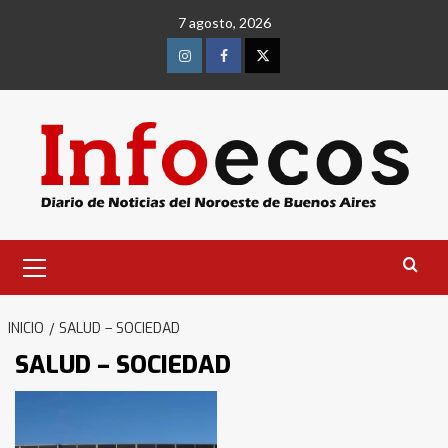
Saltar
7 agosto, 2026
al
contenido
Instagram
Facebook
Twitter
Menú
primario
INICIO
SALUD – SOCIEDAD
SALUD – SOCIEDAD