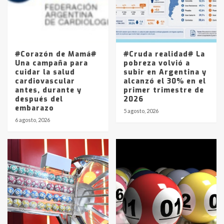
Los precios de los combustibles en
La Pampa, desde YPF hasta Axion
entre 857 a 1338 pesos
5
#Corazón de Mamá#
#Cruda realidad# La
Una campaña para
pobreza volvió a
cuidar la salud
subir en Argentina y
cardiovascular
alcanzó el 30% en el
antes, durante y
primer trimestre de
después del
2026
embarazo
5 agosto, 2026
6 agosto, 2026