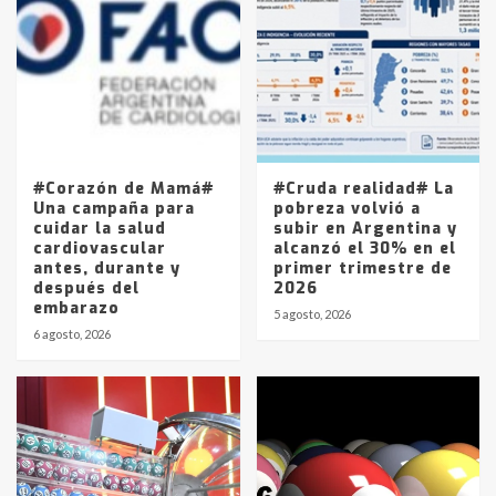
Accidente en Ruta 5: falleció un
joven de Trenque Lauquen
4
Los precios de los combustibles en
La Pampa, desde YPF hasta Axion
entre 857 a 1338 pesos
5
#Corazón de Mamá#
#Cruda realidad# La
Una campaña para
pobreza volvió a
cuidar la salud
subir en Argentina y
cardiovascular
alcanzó el 30% en el
antes, durante y
primer trimestre de
después del
2026
embarazo
5 agosto, 2026
6 agosto, 2026