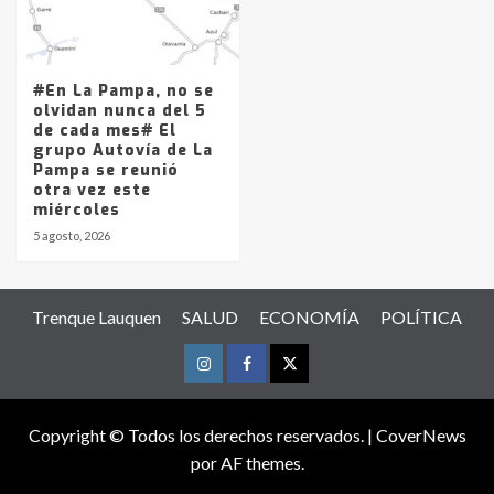
#En La Pampa, no se
olvidan nunca del 5
de cada mes# El
grupo Autovía de La
Pampa se reunió
otra vez este
miércoles
5 agosto, 2026
Trenque Lauquen
SALUD
ECONOMÍA
POLÍTICA
Instagram
Facebook
Twitter
Copyright © Todos los derechos reservados.
|
CoverNews
por AF themes.