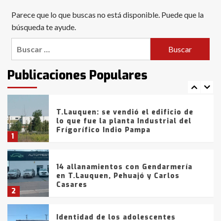
Blanca anticipa que Agosto vendrá
Parece que lo que buscas no está disponible. Puede que la
con lluvias y heladas, en gran parte
de la provincia
búsqueda te ayude.
6
Buscar:
T.Lauquen: tres jóvenes que
intentaron evadir a la Policía
fueron detenidos por
Publicaciones Populares
comercialización de drogas en la
7
tarde del sábado
T.Lauquen: se vendió el edificio de
lo que fue la planta Industrial del
Frígorífico Indio Pampa
1
14 allanamientos con Gendarmería
en T.Lauquen, Pehuajó y Carlos
Casares
2
Identidad de los adolescentes