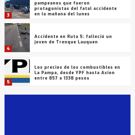
pampeanos que fueron
protagonistas del fatal accidente
en la mañana del lunes
3
Accidente en Ruta 5: falleció un
joven de Trenque Lauquen
4
Los precios de los combustibles en
La Pampa, desde YPF hasta Axion
entre 857 a 1338 pesos
5
La Bolsa de Cereales de Bahía
Blanca anticipa que Agosto vendrá
con lluvias y heladas, en gran parte
de la provincia
6
T.Lauquen: tres jóvenes que